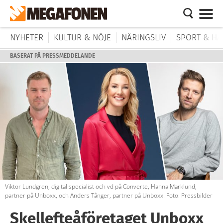
NYHETER
KULTUR & NÖJE
NÄRINGSLIV
SPORT & HÄ
BASERAT PÅ PRESSMEDDELANDE
Viktor Lundgren, digital specialist och vd på Converte, Hanna Marklund,
partner på Unboxx, och Anders Tånger, partner på Unboxx. Foto: Pressbilder
Skellefteåföretaget Unboxx