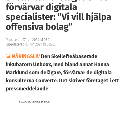
förvärvar digitala
specialister: ”Vi vill hjälpa
offensiva bolag”
Publicerad 07 jun 2021, kl 08:24
(uppdaterad 07 jun 2021, kl 08:26)
NÄRINGSLIV
Den Skellefteåbaserade
inkubatorn Unboxx, med bland annat Hanna
Marklund som delägare, förvärvar de digitala
konsulterna Converte. Det skriver företaget i ett
pressmeddelande.
ANNONS MOBILE TOP