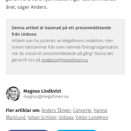
året, säger Anders.
Denna artikel är baserad på ett pressmeddelande
från Unboxx
Artikeln kan ha justerats av Megafonens redaktion, men
texten härstammar från ovan nämnda företag/organisation.
Har du också ett pressmeddelande på gång? Skicka det
gärna till oss på
redaktion@megafonen.nu
Magnus Lindkvist
magnus@megafonen.nu
Fler artiklar om:
Anders Tånger
,
Converte
,
Hanna
Marklund
,
Johan Schiller
,
Unboxx
,
Viktor Lundgren