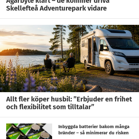
Ägarbyte klart – de kommer driva
Skellefteå Adventurepark vidare
Allt fler köper husbil: ”Erbjuder en frihet
och flexibilitet som tilltalar”
Inbyggda batterier bakom många
bränder – så minimerar du risken