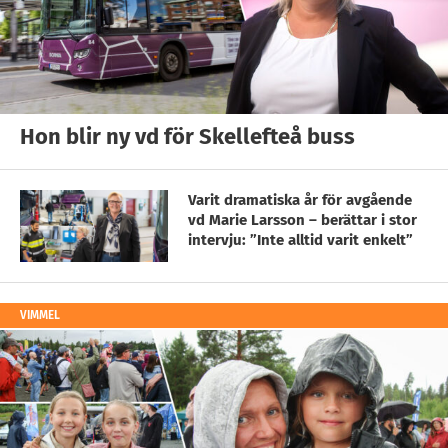
Hon blir ny vd för Skellefteå buss
Varit dramatiska år för avgående
vd Marie Larsson – berättar i stor
intervju: ”Inte alltid varit enkelt”
VIMMEL