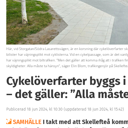
Här, vid Storgatan/Södra Lasarettsvägen, är en korsning där cykelöverfarter ska
bilister har väjningsplikt mot cyklisterna. Vid en cykelpassage, som är det vanli
har väjningsplikt mot biltrafiken. ”Men det gäller att komma ihåg att i trafiken f
skyldigheter. Alla måste ta hänsyn”, säger Elin Blom, trafikingenjör på Skelle
Cykelöverfarter byggs i
– det gäller: ”Alla måst
Publicerad 18 jun 2024, kl 10:30
(uppdaterad 18 jun 2024, kl 15:42)
SAMHÄLLE
I takt med att Skellefteå kom