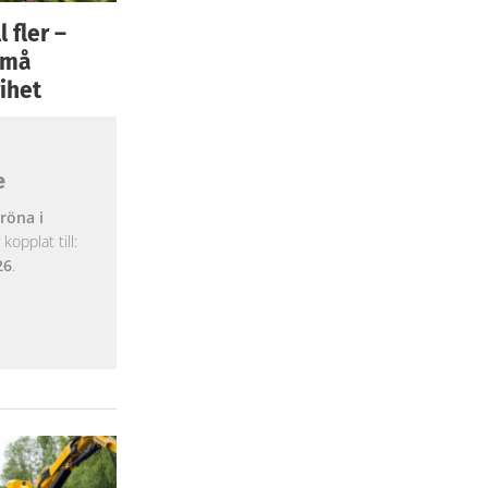
 fler –
 små
ihet
e
röna i
opplat till:
26
.