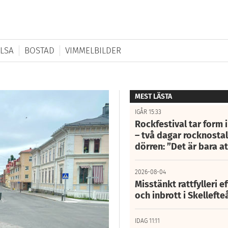
LSA
BOSTAD
VIMMELBILDER
MEST LÄSTA
IGÅR 15:33
Rockfestival tar form i
– två dagar rocknostalg
dörren: ”Det är bara 
2026-08-04
Misstänkt rattfylleri e
och inbrott i Skelleft
IDAG 11:11