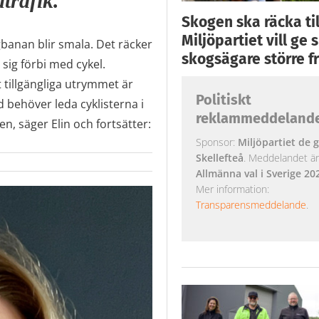
trafik.
Skogen ska räcka till
Miljöpartiet vill ge
gbanan blir smala. Det räcker
skogsägare större fr
a sig förbi med cykel.
t tillgängliga utrymmet är
Politiskt
 behöver leda cyklisterna i
reklammeddeland
n, säger Elin och fortsätter:
Sponsor:
Miljöpartiet de g
Skellefteå
. Meddelandet är k
Allmänna val i Sverige 20
Mer information:
Transparensmeddelande
.