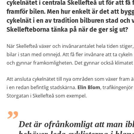
cykelnätet i centrala Skellefteå ut för att få 
framför bilen. Men hur enkelt är det att byg
cykelnät i en av tradition bilburen stad och 
Skellefteborna tänka på när de ger sig ut?
När Skellefteå växer och invånarantalet hela tiden stiger
bilar i stan med omnejd. Att få fler invånare att ta cykel
och gynnar framkomligheten. Det gynnar också klimatet o
Att ansluta cykelnätet till nya områden som växer fram ä
i en redan befintlig stadskärna.
Elin Blom
, trafikingenjö
Storgatan i Skellefteå som exempel.
Det är ofrånkomligt att man ib