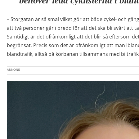
behöver leda cyklisterna i bland
– Storgatan är så smal vilket gör att både cykel- och gån
att två personer går i bredd för att det ska bli svårt att t
Samtidigt är det ofrånkomligt att det blir så eftersom de
begränsat. Precis som det är ofrånkomligt att man ibland
blandtrafik, alltså på körbanan tillsammans med biltrafike
ANNONS