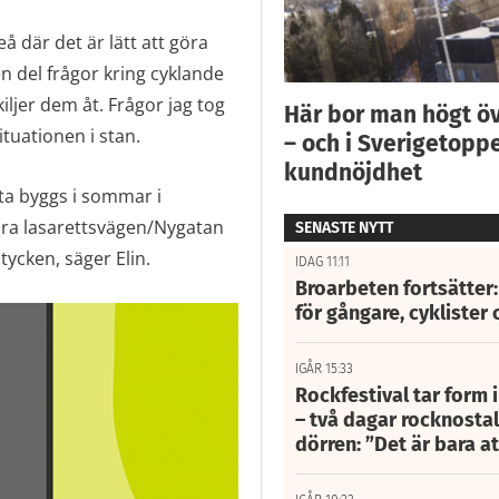
eå där det är lätt att göra
en del frågor kring cyklande
ljer dem åt. Frågor jag tog
Här bor man högt ö
situationen i stan.
– och i Sverigetoppe
kundnöjdhet
sta byggs i sommar i
ra lasarettsvägen/Nygatan
SENASTE NYTT
tycken, säger Elin.
IDAG 11:11
Broarbeten fortsätter
för gångare, cyklister 
IGÅR 15:33
Rockfestival tar form i
– två dagar rocknostalg
dörren: ”Det är bara 