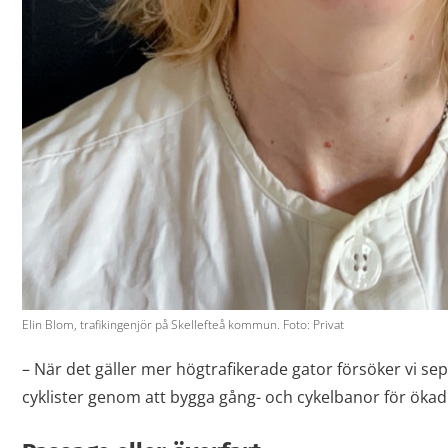
Elin Blom, trafikingenjör på Skellefteå kommun. Foto: Privat
– När det gäller mer högtrafikerade gator försöker vi se
cyklister genom att bygga gång- och cykelbanor för ökad 