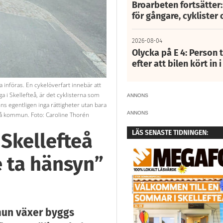
Broarbeten fortsätter
för gångare, cyklister 
2026-08-04
Olycka på E 4: Person t
efter att bilen kört in 
 införas. En cykelöverfart innebär att
ga i Skellefteå, är det cyklisterna som
ANNONS
inns egentligen inga rättigheter utan bara
ANNONS
fteå kommun. Foto: Caroline Thorén
LÄS SENASTE TIDNINGEN:
 Skellefteå
e ta hänsyn”
mun växer byggs