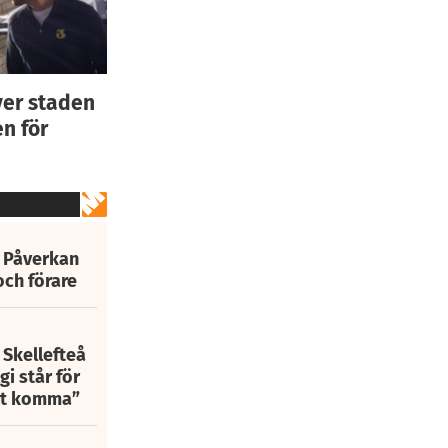
ver staden
n för
: Påverkan
och förare
 Skellefteå
i står för
att komma”