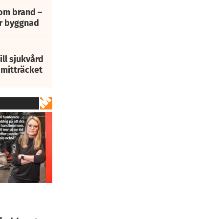
 om brand –
ur byggnad
ill sjukvård
i mitträcket
h