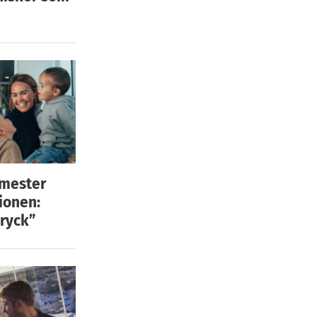
emester
ionen:
ryck”