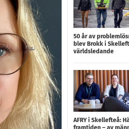
50 år av problemlös
blev Brokk i Skellef
världsledande
AFRY i Skellefteå: H
framtiden – av män