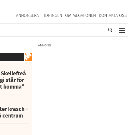
ANNONSERA
TIDNINGEN
OM MEGAFONEN
KONTAKTA OSS
ANNONS
 Skellefteå
i står för
att komma”
fter krasch –
eå centrum