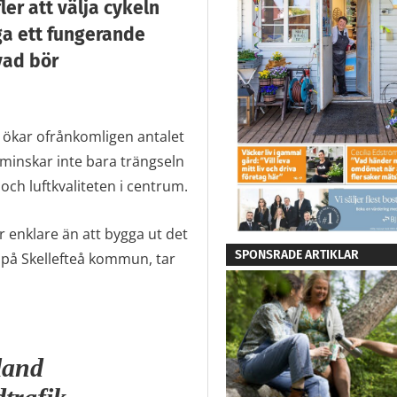
fler att välja cykeln
ga ett fungerande
vad bör
, ökar ofrånkomligen antalet
n minskar inte bara trängseln
ch luftkvaliteten i centrum.
r enklare än att bygga ut det
SPONSRADE ARTIKLAR
r på Skellefteå kommun, tar
land