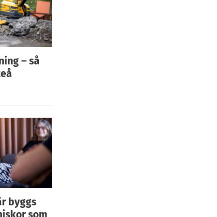
ning – så
teå
är byggs
niskor som