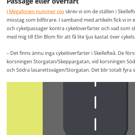
Passage eller överfart
I Megafonen nummer nio
skrev vi om de ställen i Skelleft
misstag som bilförare. I samband med artikeln fick vi in 
och cykelpassager kontra cykelöverfarter och vad som ski
med mig till Elin Blom för att få lite ljus kastat över cykel
– Det finns ännu inga cykelöverfarter i Skellefteå. De för
korsningen Storgatan/Skeppargatan, vid korsningen Söd
och Södra lasarettsvägen/Storgatan. Det blir totalt fyra s