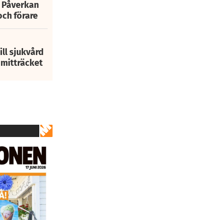
: Påverkan
och förare
ill sjukvård
i mitträcket