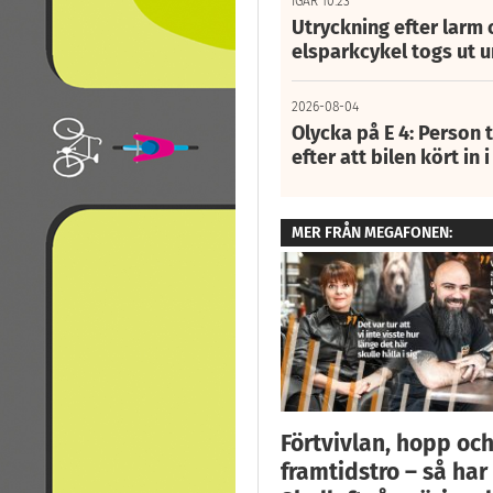
IGÅR 10:23
Utryckning efter larm
elsparkcykel togs ut 
2026-08-04
Olycka på E 4: Person t
efter att bilen kört in 
MER FRÅN MEGAFONEN:
Förtvivlan, hopp oc
framtidstro – så har