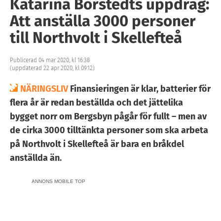
Katarina Borstedts uppdrag:
Att anställa 3000 personer
till Northvolt i Skellefteå
Publicerad 04 mar 2020, kl 16:38
(uppdaterad 22 apr 2020, kl 09:12)
NÄRINGSLIV
Finansieringen är klar, batterier för
flera år är redan beställda och det jättelika
bygget norr om Bergsbyn pågår för fullt – men av
de cirka 3000 tilltänkta personer som ska arbeta
på Northvolt i Skellefteå är bara en bråkdel
anställda än.
ANNONS MOBILE TOP