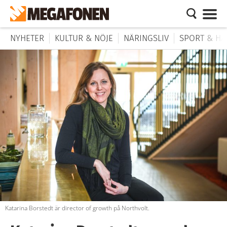
NYHETER
KULTUR & NÖJE
NÄRINGSLIV
SPORT & HÄ
Katarina Borstedt är director of growth på Northvolt.