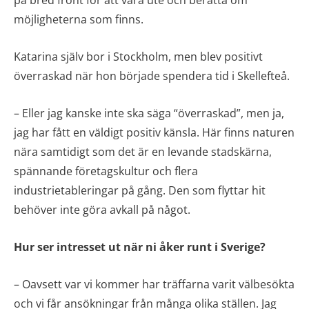
på bred front för att vara ute och berätta om
möjligheterna som finns.
Katarina själv bor i Stockholm, men blev positivt
överraskad när hon började spendera tid i Skellefteå.
– Eller jag kanske inte ska säga “överraskad”, men ja,
jag har fått en väldigt positiv känsla. Här finns naturen
nära samtidigt som det är en levande stadskärna,
spännande företagskultur och flera
industrietableringar på gång. Den som flyttar hit
behöver inte göra avkall på något.
Hur ser intresset ut när ni åker runt i Sverige?
– Oavsett var vi kommer har träffarna varit välbesökta
och vi får ansökningar från många olika ställen. Jag