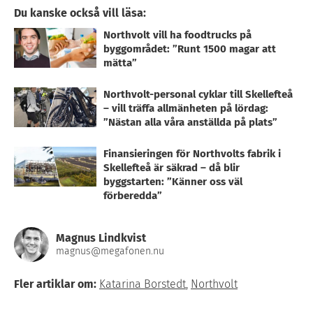
Du kanske också vill läsa:
Northvolt vill ha foodtrucks på
byggområdet: ”Runt 1500 magar att
mätta”
Northvolt-personal cyklar till Skellefteå
– vill träffa allmänheten på lördag:
”Nästan alla våra anställda på plats”
Finansieringen för Northvolts fabrik i
Skellefteå är säkrad – då blir
byggstarten: ”Känner oss väl
förberedda”
Magnus Lindkvist
magnus@megafonen.nu
Fler artiklar om:
Katarina Borstedt
,
Northvolt