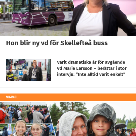
Hon blir ny vd för Skellefteå buss
Varit dramatiska år för avgående
vd Marie Larsson – berättar i stor
intervju: ”Inte alltid varit enkelt”
VIMMEL