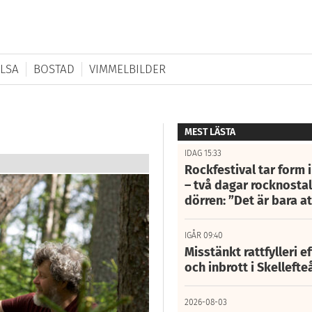
LSA
BOSTAD
VIMMELBILDER
MEST LÄSTA
IDAG 15:33
Rockfestival tar form i
– två dagar rocknostalg
dörren: ”Det är bara 
IGÅR 09:40
Misstänkt rattfylleri e
och inbrott i Skelleft
2026-08-03