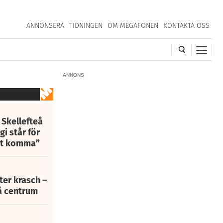
ANNONSERA
TIDNINGEN
OM MEGAFONEN
KONTAKTA OSS
ANNONS
 Skellefteå
i står för
att komma”
fter krasch –
eå centrum