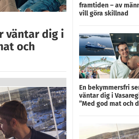
framtiden – av män
vill göra skillnad
 väntar dig i
mat och
En bekymmersfri s
väntar dig i Vasareg
”Med god mat och d