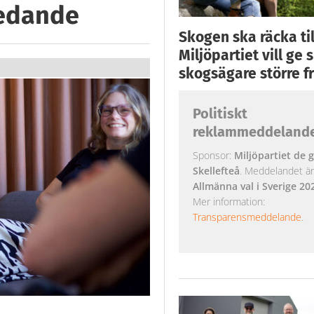
ledande
Skogen ska räcka till
Miljöpartiet vill ge
skogsägare större fr
Politiskt
reklammeddeland
Sponsor:
Miljöpartiet de g
Skellefteå
. Meddelandet är k
Allmänna val i Sverige 20
Mer information:
Transparensmeddelande
.