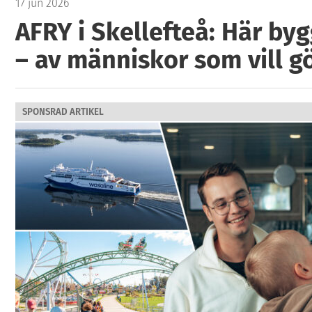
17 jun 2026
AFRY i Skellefteå: Här by
– av människor som vill g
SPONSRAD ARTIKEL