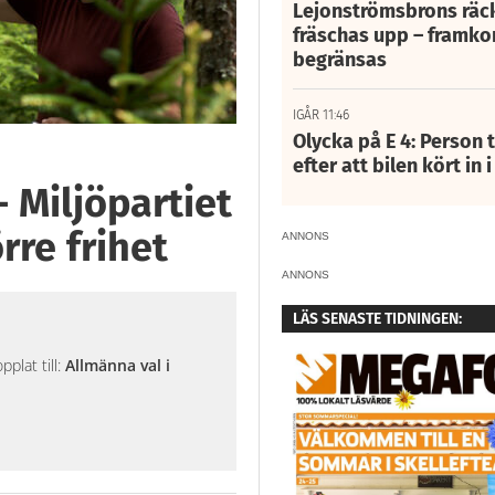
Lejonströmsbrons räc
fräschas upp – framko
begränsas
IGÅR 11:46
Olycka på E 4: Person t
efter att bilen kört in 
– Miljöpartiet
rre frihet
ANNONS
ANNONS
LÄS SENASTE TIDNINGEN:
plat till:
Allmänna val i