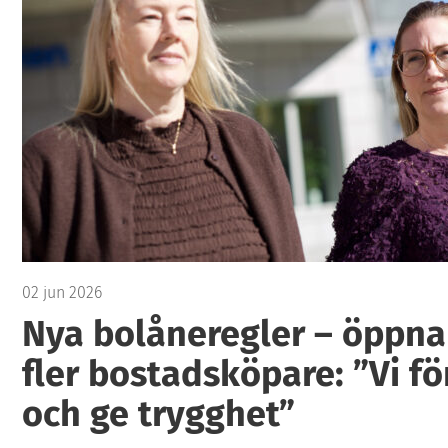
02 jun 2026
Nya bolåneregler – öppna
fler bostadsköpare: ”Vi fö
och ge trygghet”