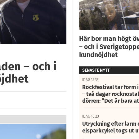
Här bor man högt ö
– och i Sverigetoppe
kundnöjdhet
den – och i
SENASTE NYTT
öjdhet
IDAG 15:33
Rockfestival tar form i
– två dagar rocknostalg
dörren: ”Det är bara 
IDAG 10:23
Utryckning efter larm
elsparkcykel togs ut 