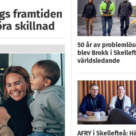
ggs framtiden
öra skillnad
50 år av problemlös
blev Brokk i Skellef
världsledande
AFRY i Skellefteå: H