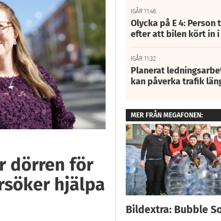
IGÅR 11:46
Olycka på E 4: Person t
efter att bilen kört in 
IGÅR 11:32
Planerat ledningsarbet
kan påverka trafik län
MER FRÅN MEGAFONEN:
r dörren för
rsöker hjälpa
Bildextra: Bubble S