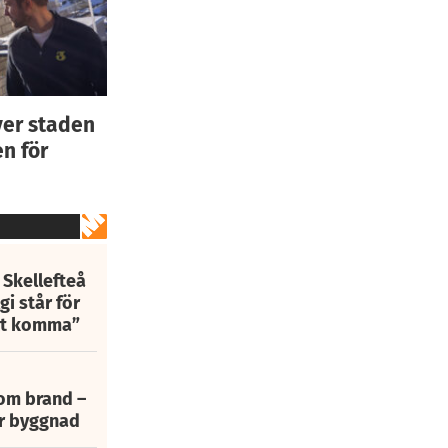
ver staden
n för
 Skellefteå
i står för
att komma”
 om brand –
ur byggnad