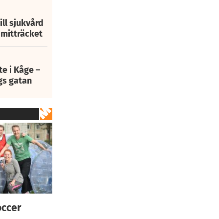
ill sjukvård
i mitträcket
e i Kåge –
gs gatan
occer