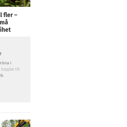
 fler –
 små
ihet
e
röna i
opplat till:
26
.