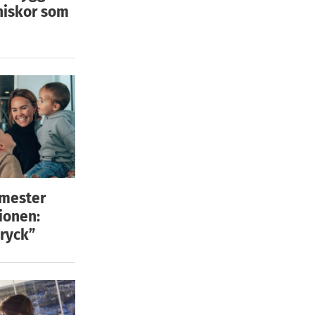
niskor som
emester
ionen:
ryck”