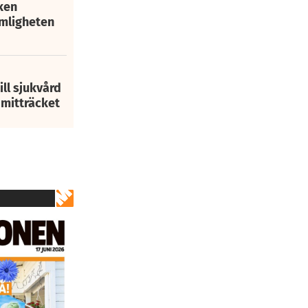
ken
mligheten
ill sjukvård
i mitträcket