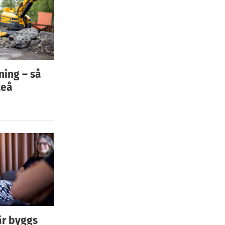
ning – så
teå
är byggs