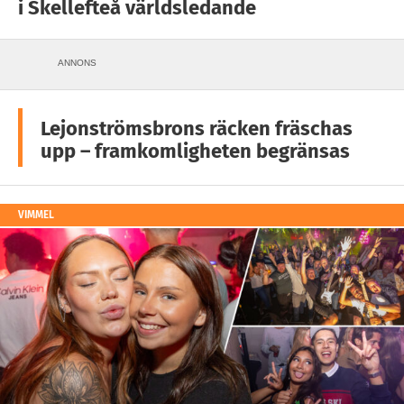
i Skellefteå världsledande
ANNONS
Lejonströmsbrons räcken fräschas
upp – framkomligheten begränsas
VIMMEL