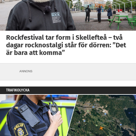
Rockfestival tar form i Skellefteå – två
dagar rocknostalgi står för dörren: ”Det
är bara att komma”
ANNONS
TRAFIKOLYCKA