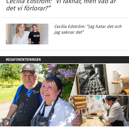
Cecilia Edström: ”Vi räknar, men vad är
det vi förlorar?”
Cecilia Edström: ”Jag hatar det och
jag saknar det”
MEGAFONENTIDNINGEN