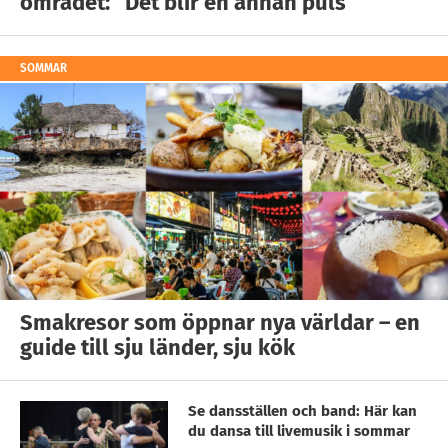
området: ”Det blir en annan puls”
SOMMAR
Smakresor som öppnar nya världar – en
guide till sju länder, sju kök
Se dansställen och band: Här kan
du dansa till livemusik i sommar