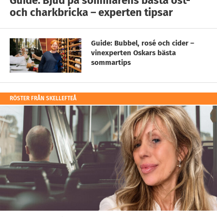
Guide: Bjud på sommarens bästa ost-
och charkbricka – experten tipsar
Guide: Bubbel, rosé och cider –
vinexperten Oskars bästa
sommartips
RÖSTER FRÅN SKELLEFTEÅ