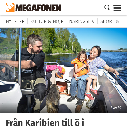
NYHETER
KULTUR & NÖJE
NÄRINGSLIV
SPORT & HÄ
2
av
20
Från Karibien till ö i