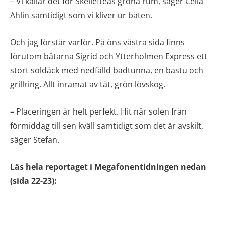
– Vi kallar det för Skellefteås gröna rum, säger Celia
Ahlin samtidigt som vi kliver ur båten.
Och jag förstår varför. På öns västra sida finns
förutom båtarna Sigrid och Ytterholmen Express ett
stort soldäck med nedfälld badtunna, en bastu och
grillring. Allt inramat av tät, grön lövskog.
– Placeringen är helt perfekt. Hit når solen från
förmiddag till sen kväll samtidigt som det är avskilt,
säger Stefan.
Läs hela reportaget i Megafonentidningen nedan
(sida 22-23):