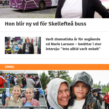
Hon blir ny vd för Skellefteå buss
Varit dramatiska år för avgående
vd Marie Larsson – berättar i stor
intervju: ”Inte alltid varit enkelt”
VIMMEL