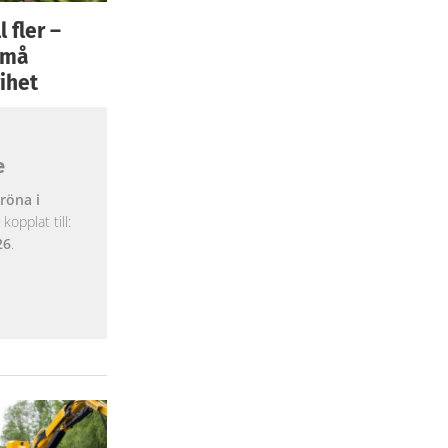
 fler –
 små
ihet
e
röna i
opplat till:
26
.