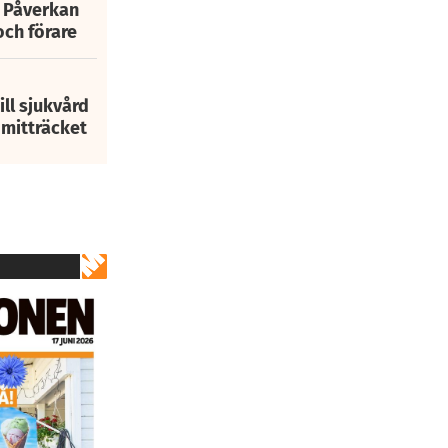
: Påverkan
och förare
ill sjukvård
i mitträcket