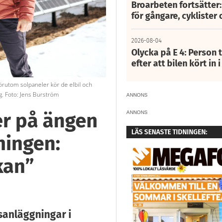
Broarbeten fortsätter
för gångare, cyklister 
2026-08-04
Olycka på E 4: Person t
efter att bilen kört in 
Förutom solpaneler kör de elbil och
g. Foto: Jens Burström
ANNONS
er på ängen
ANNONS
LÄS SENASTE TIDNINGEN:
jningen:
kan”
sanläggningar i