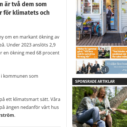
röm är två dem som
er för klimatets och
thy om en markant ökning av
teå. Under 2023 anslöts 2,9
t är en ökning med 68 procent
ar i kommunen som
SPONSRADE ARTIKLAR
 på ett klimatsmart sätt. Våra
a på ängen nedanför vårt hus
rström
.