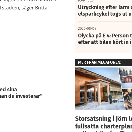
IGÅR 10:23
Utryckning efter larm
l stacken, säger Britta.
elsparkcykel togs ut 
2026-08-04
Olycka på E 4: Person t
efter att bilen kört in 
MER FRÅN MEGAFONEN:
ned sina
nan du investerar”
Storsatsning i Jörn 
fullsatta charterpla