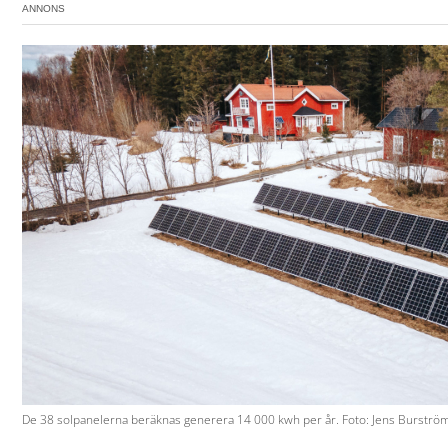
ANNONS
De 38 solpanelerna beräknas generera 14 000 kwh per år. Foto: Jens Burströ