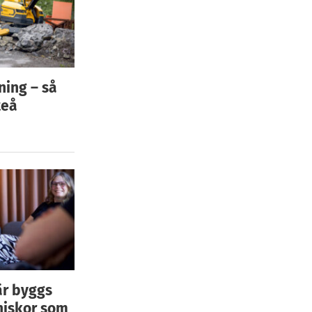
ning – så
teå
är byggs
niskor som