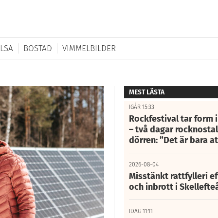
LSA
BOSTAD
VIMMELBILDER
MEST LÄSTA
IGÅR 15:33
Rockfestival tar form i
– två dagar rocknostalg
dörren: ”Det är bara 
2026-08-04
Misstänkt rattfylleri e
och inbrott i Skelleft
IDAG 11:11