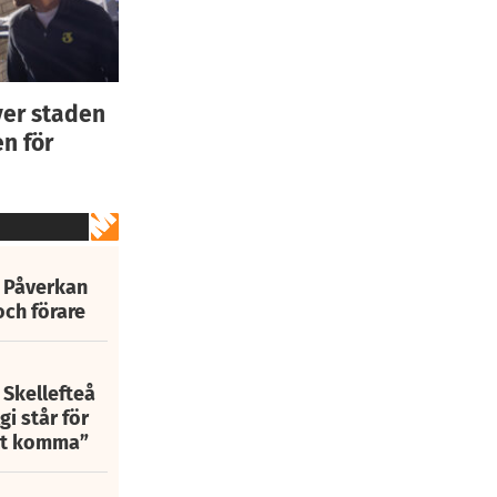
ver staden
n för
: Påverkan
och förare
 Skellefteå
i står för
att komma”