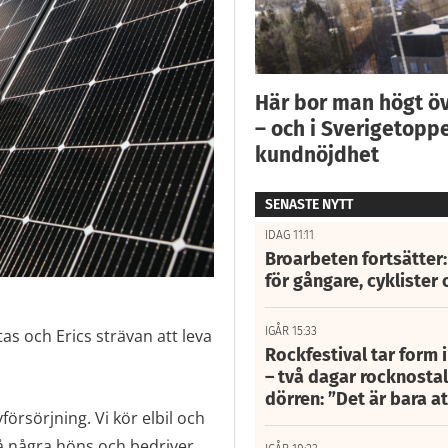
Här bor man högt ö
– och i Sverigetoppe
kundnöjdhet
SENASTE NYTT
IDAG 11:11
Broarbeten fortsätter
för gångare, cyklister 
IGÅR 15:33
as och Erics strävan att leva
Rockfestival tar form i
– två dagar rocknostalg
dörren: ”Det är bara 
örsörjning. Vi kör elbil och
så några höns och bedriver