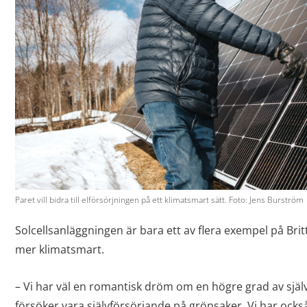
Paret vill bidra till elförsörjningen på ett klimatsmart sätt. Foto: Jens Burström
Solcellsanläggningen är bara ett av flera exempel på Britt
mer klimatsmart.
– Vi har väl en romantisk dröm om en högre grad av självf
försöker vara självförsörjande på grönsaker. Vi har ock