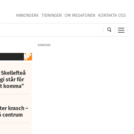
ANNONSERA
TIDNINGEN
OM MEGAFONEN
KONTAKTA OSS
ANNONS
 Skellefteå
i står för
att komma”
fter krasch –
eå centrum