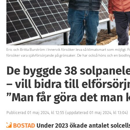
Eric och Britta Burström i Innervik försöker leva så klimatsmart som möjligt. 
försöker vara självförsörjande på grönsaker. De har också höns och en biodlin
De byggde 38 solpanel
– vill bidra till elförsör
”Man får göra det man 
Publicerad 01 maj 2024, kl 12:55
(uppdaterad 01 maj 2024, kl 13:04)
BOSTAD
Under 2023 ökade antalet solcell