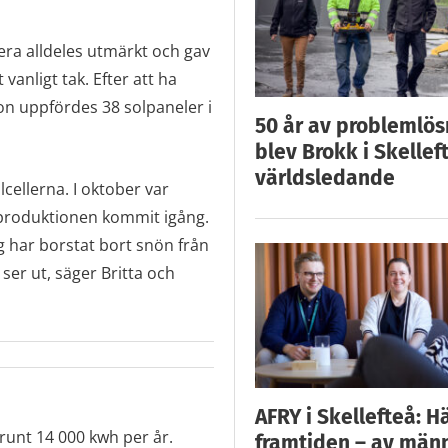
era alldeles utmärkt och gav
 vanligt tak. Efter att ha
tion uppfördes 38 solpaneler i
50 år av problemlös
blev Brokk i Skellef
världsledande
cellerna. I oktober var
elproduktionen kommit igång.
g har borstat bort snön från
 ser ut, säger Britta och
AFRY i Skellefteå: H
runt 14 000 kwh per år.
framtiden – av män