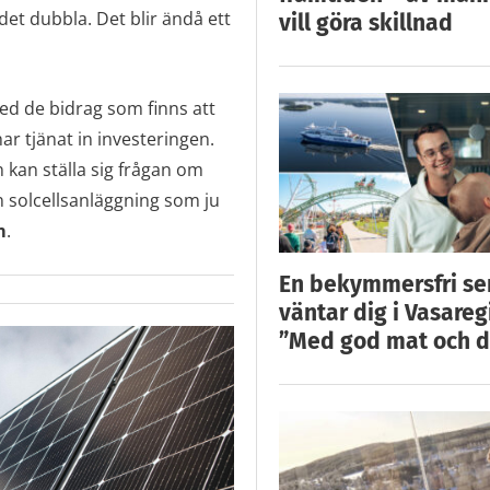
det dubbla. Det blir ändå ett
vill göra skillnad
ed de bidrag som finns att
har tjänat in investeringen.
n kan ställa sig frågan om
n solcellsanläggning som ju
m
.
En bekymmersfri s
väntar dig i Vasareg
”Med god mat och d