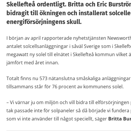
Skellefteå ordentligt. Britta och Eric Burst
bidragit till ökningen och installerat solcell
energiförsörjningens skull.
I början av april rapporterade nyhetstjänsten Newswor
antalet solcellsanläggningar i såväl Sverige som i Skellef
megawatt ny solel till elnätet i Skellefteå kommun vilke
jämfört med året innan.
Totalt finns nu 573 nätanslutna småskaliga anläggning
tillsammans står för 76 procent av kommunens solel.
– Vi värnar ju om miljön och vill bidra till elförsörjningen
tak passade inte för solpaneler så då började vi funder
som vi inte använder till något speciellt, säger
Britta Bu