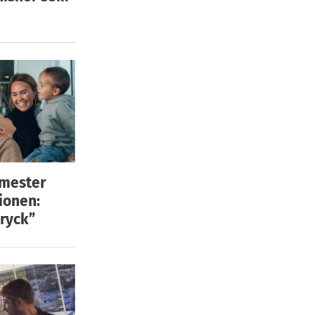
emester
ionen:
ryck”