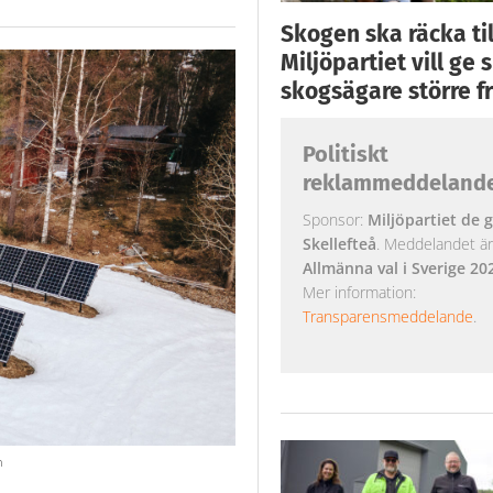
Skogen ska räcka till
Miljöpartiet vill ge
skogsägare större fr
Politiskt
reklammeddeland
Sponsor:
Miljöpartiet de g
Skellefteå
. Meddelandet är k
Allmänna val i Sverige 20
Mer information:
Transparensmeddelande
.
m