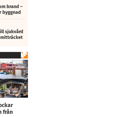
 om brand –
ur byggnad
ill sjukvård
i mitträcket
lockar
n från