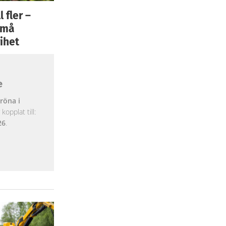
 fler –
 små
ihet
e
röna i
opplat till:
26
.