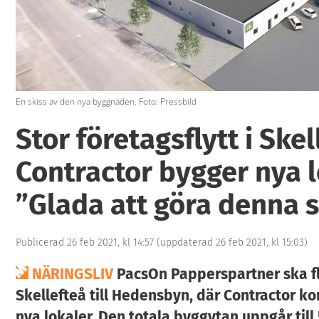
En skiss av den nya byggnaden. Foto: Pressbild
Stor företagsflytt i Skel
Contractor bygger nya l
”Glada att göra denna 
Publicerad 26 feb 2021, kl 14:57
(uppdaterad 26 feb 2021, kl 15:03)
NÄRINGSLIV
PacsOn Papperspartner ska fl
Skellefteå till Hedensbyn, där Contractor k
nya lokaler. Den totala byggytan uppgår till