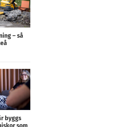
ning – så
teå
är byggs
niskor som