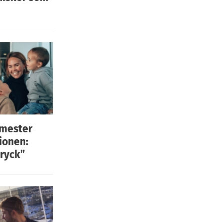
emester
ionen:
ryck”