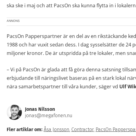
ska ske i maj och att PacsOn ska kunna flytta in i lokal
ANNONS
PacsOn Papperspartner är en del av en rikstäckande kedja
1988 och har vuxit sedan dess. I dag sysselsätter de 24
miljoner kronor. De är utspridda på tre lokaler, men snar
– Vi på PacsOn är glada att få göra denna satsning till
erbjudande till näringslivet baseras på en stark lokal nä
nära samarbetspartner till våra kunder, säger vd
Ulf Wi
Jonas Nilsson
jonas@megafonen.nu
Fler artiklar om:
Åsa Jonsson
,
Contractor
,
PacsOn Papperspa