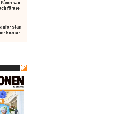
: Påverkan
och förare
tanför stan
ner kronor