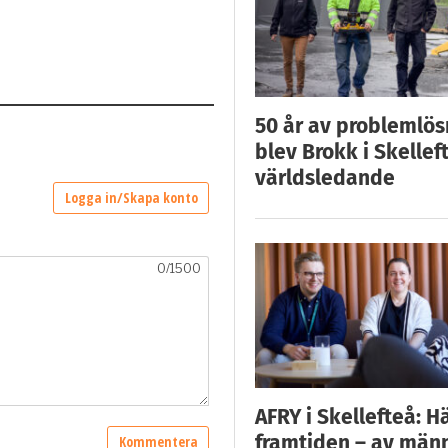
50 år av problemlös
blev Brokk i Skellef
världsledande
AFRY i Skellefteå: H
framtiden – av män