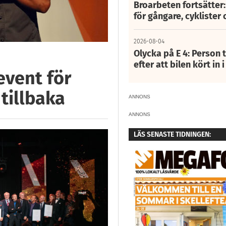
Broarbeten fortsätter
för gångare, cyklister 
2026-08-04
Olycka på E 4: Person t
efter att bilen kört in 
event för
tillbaka
ANNONS
ANNONS
LÄS SENASTE TIDNINGEN: