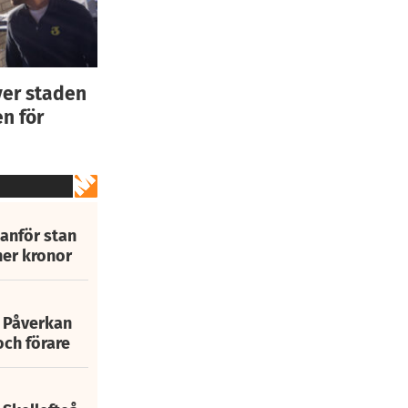
ver staden
n för
tanför stan
ner kronor
: Påverkan
och förare