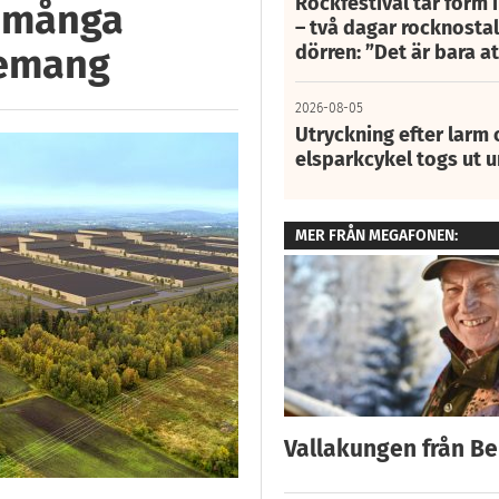
Rockfestival tar form i
å många
– två dagar rocknostalg
dörren: ”Det är bara 
nemang
2026-08-05
Utryckning efter larm
elsparkcykel togs ut 
MER FRÅN MEGAFONEN:
Vallakungen från B