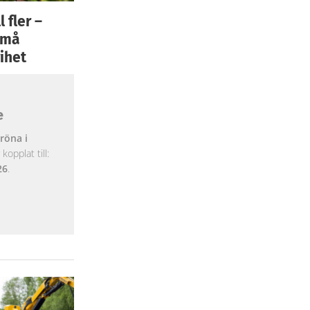
 fler –
 små
ihet
e
röna i
opplat till:
26
.