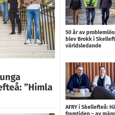
50 år av problemlös
blev Brokk i Skellef
världsledande
 unga
fteå: ”Himla
AFRY i Skellefteå: H
framtiden – av män