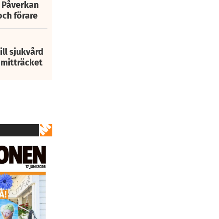
: Påverkan
och förare
ill sjukvård
i mitträcket