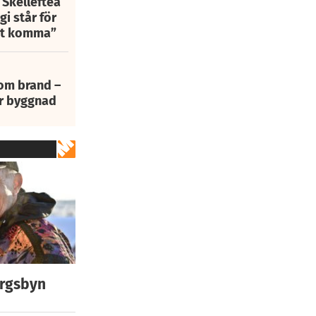
 Skellefteå
i står för
att komma”
 om brand –
ur byggnad
ergsbyn