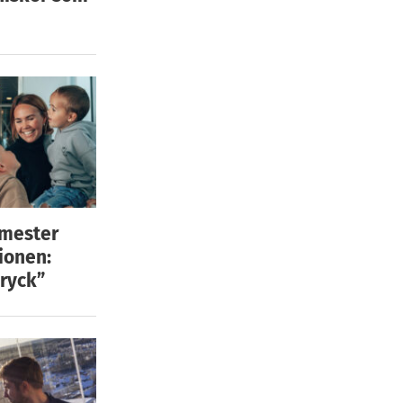
emester
ionen:
ryck”