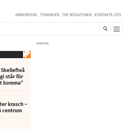
ANNONSERA
TIDNINGEN
OM MEGAFONEN
KONTAKTA OSS
ANNONS
 Skellefteå
i står för
att komma”
fter krasch –
eå centrum