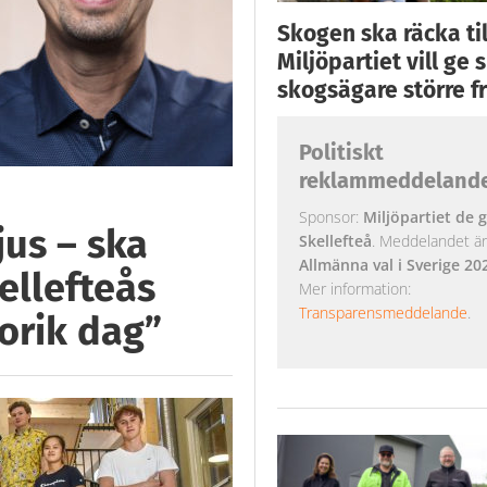
Skogen ska räcka till
Miljöpartiet vill ge
skogsägare större fr
Politiskt
reklammeddeland
Sponsor:
Miljöpartiet de g
jus – ska
Skellefteå
. Meddelandet är k
Allmänna val i Sverige 20
ellefteås
Mer information:
Transparensmeddelande
.
orik dag”