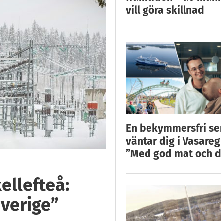
vill göra skillnad
En bekymmersfri s
väntar dig i Vasareg
”Med god mat och d
ellefteå:
Sverige”