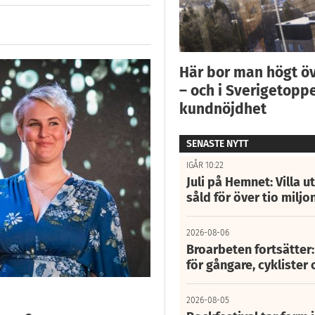
Här bor man högt ö
– och i Sverigetoppe
kundnöjdhet
SENASTE NYTT
IGÅR 10:22
Juli på Hemnet: Villa u
såld för över tio miljo
2026-08-06
Broarbeten fortsätter
för gångare, cyklister 
2026-08-05