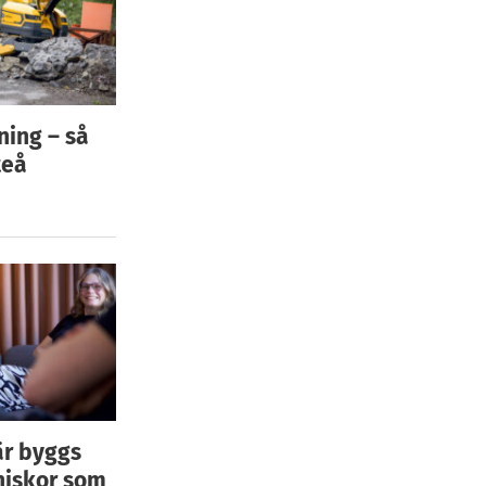
ning – så
teå
är byggs
niskor som