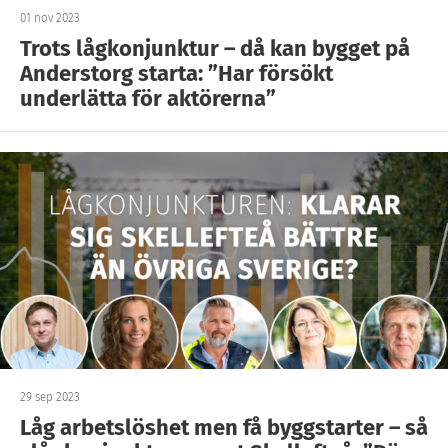
01 nov 2023
Trots lågkonjunktur – då kan bygget på
Anderstorg starta: ”Har försökt
underlätta för aktörerna”
29 sep 2023
Låg arbetslöshet men få byggstarter – så