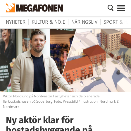
NYHETER
KULTUR & NÖJE
NÄRINGSLIV
SPORT & HÄ
Viktor Nordlund på Nordvestor Fastigheter och de planerade
flerbostadshusen på Södertorg. Foto: Pressbild / Illustration: Nordmark &
Nordmark
Ny aktör klar för
bostadsbyggande på