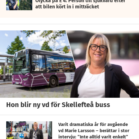
Olycka på E 4: Person till sjukvård efter
att bilen kört in i mitträcket
Hon blir ny vd för Skellefteå buss
Varit dramatiska år för avgående
vd Marie Larsson – berättar i stor
intervju: ”Inte alltid varit enkelt”