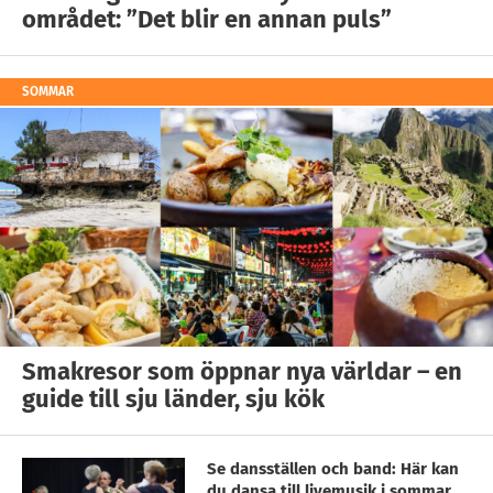
området: ”Det blir en annan puls”
SOMMAR
Smakresor som öppnar nya världar – en
guide till sju länder, sju kök
Se dansställen och band: Här kan
du dansa till livemusik i sommar