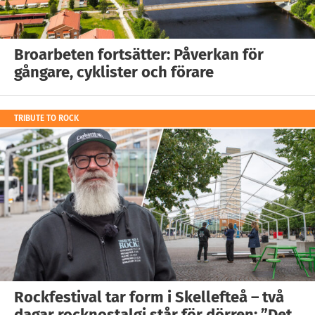
Broarbeten fortsätter: Påverkan för
gångare, cyklister och förare
TRIBUTE TO ROCK
Rockfestival tar form i Skellefteå – två
dagar rocknostalgi står för dörren: ”Det