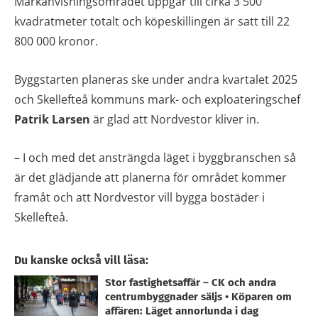
Markanvisningsområdet uppgår till cirka 3 500
kvadratmeter totalt och köpeskillingen är satt till 22
800 000 kronor.
Byggstarten planeras ske under andra kvartalet 2025
och Skellefteå kommuns mark- och exploateringschef
Patrik Larsen
är glad att Nordvestor kliver in.
– I och med det ansträngda läget i byggbranschen så
är det glädjande att planerna för området kommer
framåt och att Nordvestor vill bygga bostäder i
Skellefteå.
Du kanske också vill läsa:
Stor fastighetsaffär – CK och andra
centrumbyggnader säljs • Köparen om
affären: Läget annorlunda i dag