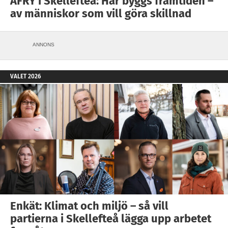
AFRY i Skellefteå: Här byggs framtiden –
av människor som vill göra skillnad
ANNONS
VALET 2026
Enkät: Klimat och miljö – så vill
partierna i Skellefteå lägga upp arbetet