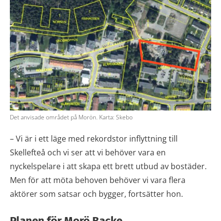
Det anvisade området på Morön. Karta: Skebo
– Vi är i ett läge med rekordstor inflyttning till
Skellefteå och vi ser att vi behöver vara en
nyckelspelare i att skapa ett brett utbud av bostäder.
Men för att möta behoven behöver vi vara flera
aktörer som satsar och bygger, fortsätter hon.
Planen för Morö Backe