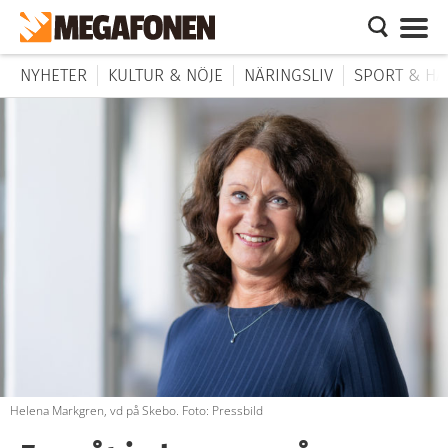
NYHETER
KULTUR & NÖJE
NÄRINGSLIV
SPORT & HÄ
Helena Markgren, vd på Skebo. Foto: Pressbild