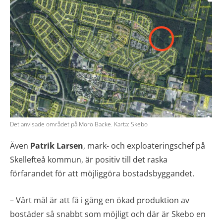
Det anvisade området på Morö Backe. Karta: Skebo
Även
Patrik Larsen
, mark- och exploateringschef på
Skellefteå kommun, är positiv till det raska
förfarandet för att möjliggöra bostadsbyggandet.
– Vårt mål är att få i gång en ökad produktion av
bostäder så snabbt som möjligt och där är Skebo en