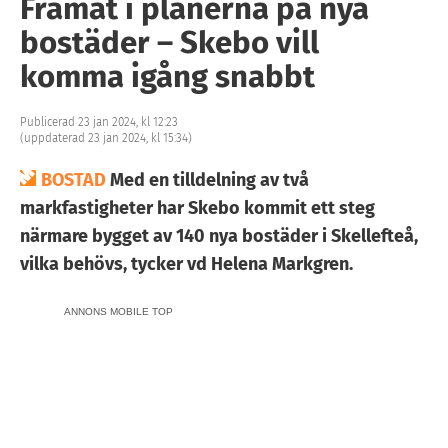
Framåt i planerna på nya
bostäder – Skebo vill
komma igång snabbt
Publicerad 23 jan 2024, kl 12:23
(uppdaterad 23 jan 2024, kl 15:34)
BOSTAD
Med en tilldelning av två
markfastigheter har Skebo kommit ett steg
närmare bygget av 140 nya bostäder i Skellefteå,
vilka behövs, tycker vd Helena Markgren.
ANNONS MOBILE TOP