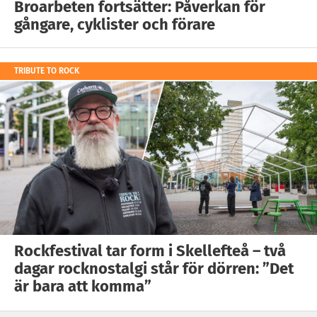
Broarbeten fortsätter: Påverkan för
gångare, cyklister och förare
TRIBUTE TO ROCK
Rockfestival tar form i Skellefteå – två
dagar rocknostalgi står för dörren: ”Det
är bara att komma”