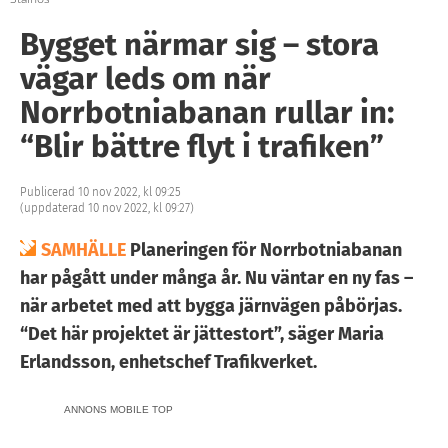
Bygget närmar sig – stora
vägar leds om när
Norrbotniabanan rullar in:
“Blir bättre flyt i trafiken”
Publicerad 10 nov 2022, kl 09:25
(uppdaterad 10 nov 2022, kl 09:27)
SAMHÄLLE
Planeringen för Norrbotniabanan
har pågått under många år. Nu väntar en ny fas –
när arbetet med att bygga järnvägen påbörjas.
“Det här projektet är jättestort”, säger Maria
Erlandsson, enhetschef Trafikverket.
ANNONS MOBILE TOP