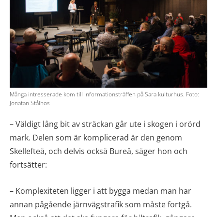
Många intresserade kom till informationsträffen på Sara kulturhus. Foto:
Jonatan Stålhös
– Väldigt lång bit av sträckan går ute i skogen i orörd
mark. Delen som är komplicerad är den genom
Skellefteå, och delvis också Bureå, säger hon och
fortsätter:
– Komplexiteten ligger i att bygga medan man har
annan pågående järnvägstrafik som måste fortgå.