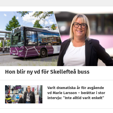
Hon blir ny vd för Skellefteå buss
Varit dramatiska år för avgående
vd Marie Larsson – berättar i stor
intervju: ”Inte alltid varit enkelt”