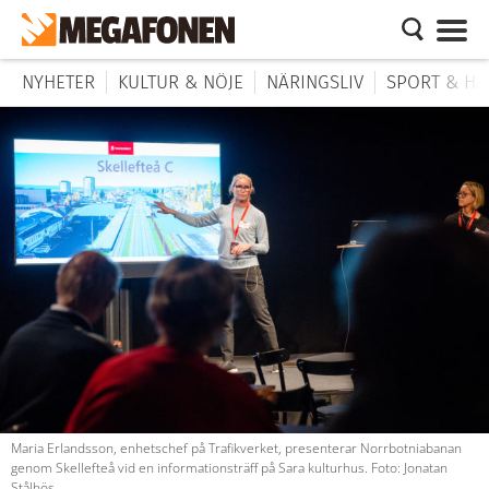
NYHETER
KULTUR & NÖJE
NÄRINGSLIV
SPORT & HÄ
Maria Erlandsson, enhetschef på Trafikverket, presenterar Norrbotniabanan
genom Skellefteå vid en informationsträff på Sara kulturhus. Foto: Jonatan
Stålhös