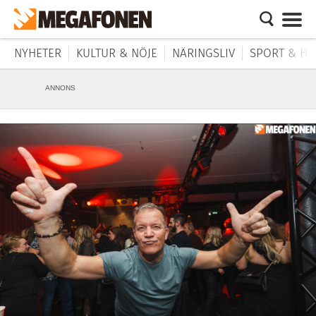
NYHETER
KULTUR & NÖJE
NÄRINGSLIV
SPORT & HÄ
ANNONS