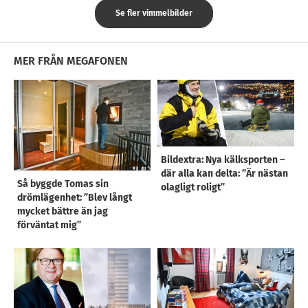
Se fler vimmelbilder
MER FRÅN MEGAFONEN
Bildextra: Nya kälksporten –
där alla kan delta: ”Är nästan
Så byggde Tomas sin
olagligt roligt”
drömlägenhet: ”Blev långt
mycket bättre än jag
förväntat mig”