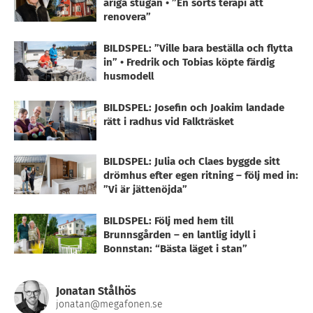
åriga stugan • ”En sorts terapi att
renovera”
BILDSPEL: ”Ville bara beställa och flytta
in” • Fredrik och Tobias köpte färdig
husmodell
BILDSPEL: Josefin och Joakim landade
rätt i radhus vid Falkträsket
BILDSPEL: Julia och Claes byggde sitt
drömhus efter egen ritning – följ med in:
”Vi är jättenöjda”
BILDSPEL: Följ med hem till
Brunnsgården – en lantlig idyll i
Bonnstan: “Bästa läget i stan”
Jonatan Stålhös
jonatan@megafonen.se