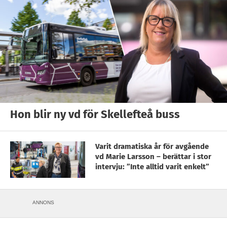
Hon blir ny vd för Skellefteå buss
Varit dramatiska år för avgående
vd Marie Larsson – berättar i stor
intervju: ”Inte alltid varit enkelt”
ANNONS