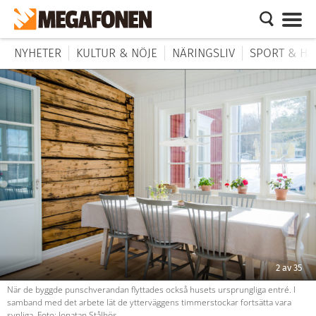
NYHETER
KULTUR & NÖJE
NÄRINGSLIV
SPORT & HÄ
2
av
35
När de byggde punschverandan flyttades också husets ursprungliga entré. I
samband med det arbete lät de ytterväggens timmerstockar fortsätta vara
synliga. Foto: Jonatan Stålhös