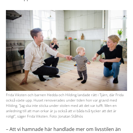
Frida Viksten och barnen Hedda och Hilding landade rätt i Tjärn, där Frida
också växte upp. Huset renoverades under tiden hon var gravid med
Hilding. ”Jag ska inte sticka under stolen med att det var tufft. Men en
anledning till att man orkar är ju också att vi båda två tycker att det är
roligt”, säger Frida Viksten. Foto: Jonatan Stålhös
– Att vi hamnade här handlade mer om livsstilen än