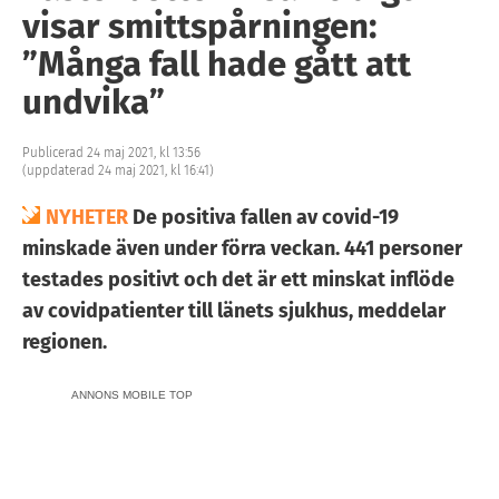
visar smittspårningen:
”Många fall hade gått att
undvika”
Publicerad 24 maj 2021, kl 13:56
(uppdaterad 24 maj 2021, kl 16:41)
NYHETER
De positiva fallen av covid-19
minskade även under förra veckan. 441 personer
testades positivt och det är ett minskat inflöde
av covidpatienter till länets sjukhus, meddelar
regionen.
ANNONS MOBILE TOP