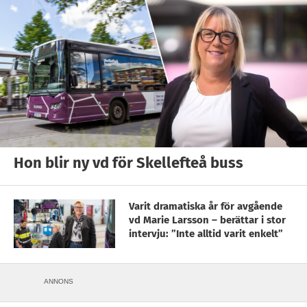
Hon blir ny vd för Skellefteå buss
Varit dramatiska år för avgående
vd Marie Larsson – berättar i stor
intervju: ”Inte alltid varit enkelt”
ANNONS