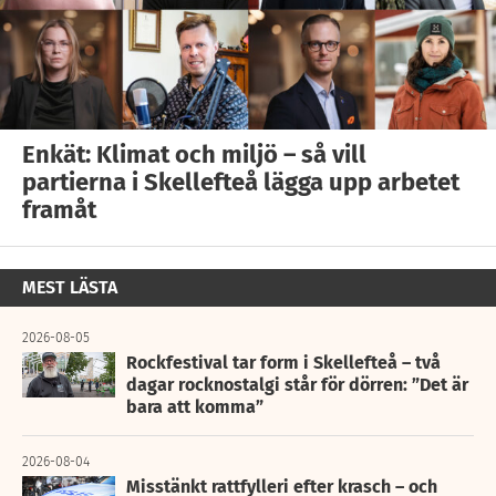
Enkät: Klimat och miljö – så vill
partierna i Skellefteå lägga upp arbetet
framåt
MEST LÄSTA
2026-08-05
Rockfestival tar form i Skellefteå – två
dagar rocknostalgi står för dörren: ”Det är
bara att komma”
2026-08-04
Misstänkt rattfylleri efter krasch – och