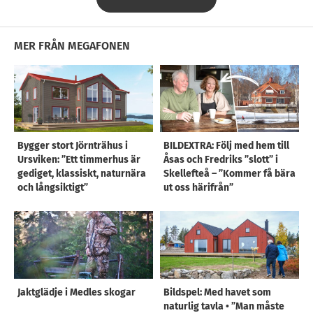
MER FRÅN MEGAFONEN
Bygger stort Jörnträhus i
BILDEXTRA: Följ med hem till
Ursviken: ”Ett timmerhus är
Åsas och Fredriks ”slott” i
gediget, klassiskt, naturnära
Skellefteå – ”Kommer få bära
och långsiktigt”
ut oss härifrån”
Jaktglädje i Medles skogar
Bildspel: Med havet som
naturlig tavla • ”Man måste