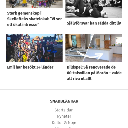
Stark gemenskap i
Skellefteås skatelokal: ”Vi ser
Självförsvar kan rädda ditt liv
ett ökat intresse”
Emil har besökt 34 länder
Bildspel: Så renoverade de
60-talsvillan på Morön – valde
att riva ut allt
SNABBLÄNKAR
Startsidan
Nyheter
Kultur & Nöje