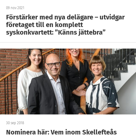
09 nov 2021
Förstärker med nya delägare – utvidgar
företaget till en komplett
syskonkvartett: ”Känns jättebra”
30 sep 2018
Nominera här: Vem inom Skellefteås