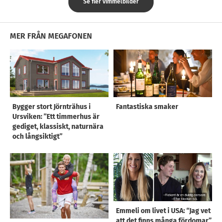
Se fler vimmelbilder
MER FRÅN MEGAFONEN
Bygger stort Jörnträhus i
Fantastiska smaker
Ursviken: ”Ett timmerhus är
gediget, klassiskt, naturnära
och långsiktigt”
Emmeli om livet i USA: “Jag vet
att det finns många fördomar”