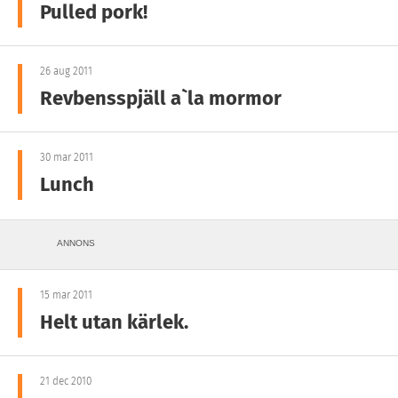
Pulled pork!
26 aug 2011
Revbensspjäll a`la mormor
30 mar 2011
Lunch
ANNONS
15 mar 2011
Helt utan kärlek.
21 dec 2010