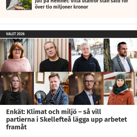
Juli på Hemnet: Villa utanför stan såld för
över tio miljoner kronor
VALET 2026
Enkät: Klimat och miljö – så vill
partierna i Skellefteå lägga upp arbetet
framåt