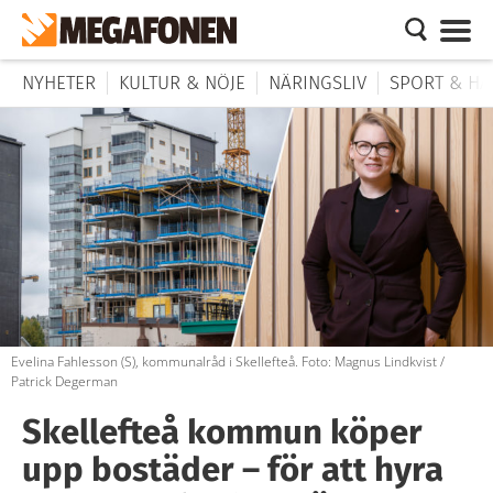
NYHETER
KULTUR & NÖJE
NÄRINGSLIV
SPORT & HÄ
Evelina Fahlesson (S), kommunalråd i Skellefteå. Foto: Magnus Lindkvist /
Patrick Degerman
Skellefteå kommun köper
upp bostäder – för att hyra