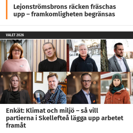
Lejonströmsbrons räcken fräschas
upp – framkomligheten begränsas
VALET 2026
Enkät: Klimat och miljö – så vill
partierna i Skellefteå lägga upp arbetet
framåt