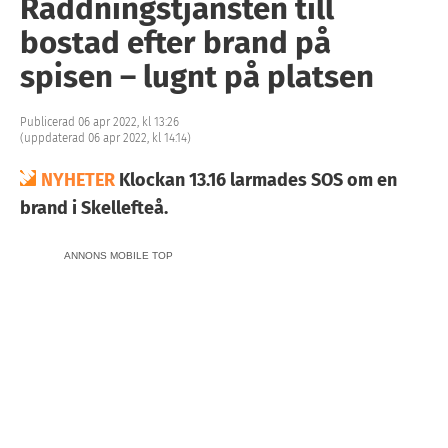
Räddningstjänsten till
bostad efter brand på
spisen – lugnt på platsen
Publicerad 06 apr 2022, kl 13:26
(uppdaterad 06 apr 2022, kl 14:14)
NYHETER
Klockan 13.16 larmades SOS om en
brand i Skellefteå.
ANNONS MOBILE TOP