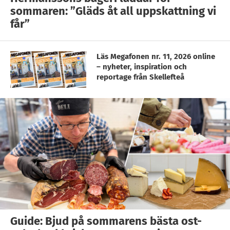
sommaren: ”Gläds åt all uppskattning vi
får”
Läs Megafonen nr. 11, 2026 online
– nyheter, inspiration och
reportage från Skellefteå
Guide: Bjud på sommarens bästa ost-