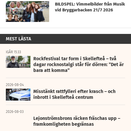
BILDSPEL: Vimmelbilder från Musik
vid Bryggarbacken 21/7 2026
MEST LÄSTA
IGÅR 15:33
Rockfestival tar form i Skellefteå – två
dagar rocknostalgi står för dörren: ”Det är
bara att komma”
2026-08-04
Misstänkt rattfylleri efter krasch – och
inbrott i Skellefteå centrum
2026-08-03
Lejonströmsbrons räcken fräschas upp –
framkomligheten begränsas