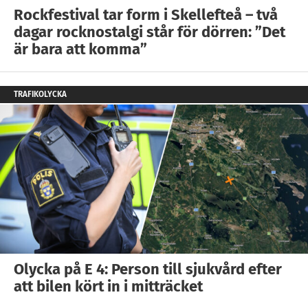
Rockfestival tar form i Skellefteå – två
dagar rocknostalgi står för dörren: ”Det
är bara att komma”
TRAFIKOLYCKA
Olycka på E 4: Person till sjukvård efter
att bilen kört in i mitträcket