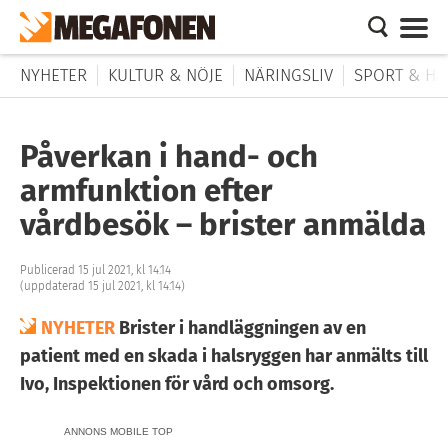
NYHETER
KULTUR & NÖJE
NÄRINGSLIV
SPORT & HÄ
Påverkan i hand- och
armfunktion efter
vårdbesök – brister anmälda
Publicerad 15 jul 2021, kl 14:14
(uppdaterad 15 jul 2021, kl 14:14)
NYHETER
Brister i handläggningen av en
patient med en skada i halsryggen har anmälts till
Ivo, Inspektionen för vård och omsorg.
ANNONS MOBILE TOP