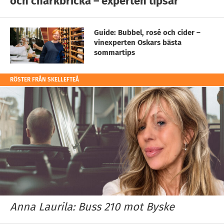
och charkbricka – experten tipsar
Guide: Bubbel, rosé och cider –
vinexperten Oskars bästa
sommartips
RÖSTER FRÅN SKELLEFTEÅ
Anna Laurila: Buss 210 mot Byske