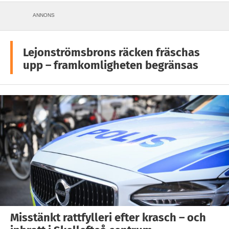
ANNONS
Lejonströmsbrons räcken fräschas
upp – framkomligheten begränsas
Misstänkt rattfylleri efter krasch – och