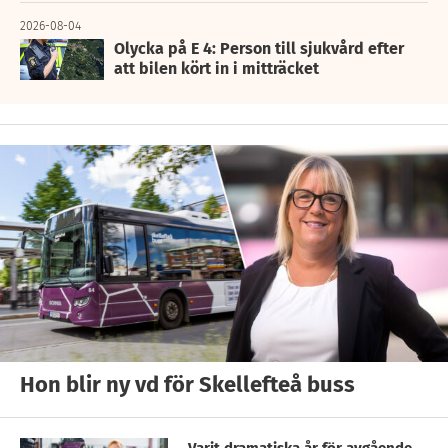
2026-08-04
Olycka på E 4: Person till sjukvård efter
att bilen kört in i mitträcket
Hon blir ny vd för Skellefteå buss