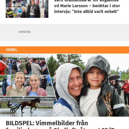
Varit dramatiska år för avgående
vd Marie Larsson – berättar i stor
intervju: ”Inte alltid varit enkelt”
ANNONS
VIMMEL
BILDSPEL: Vimmelbilder från