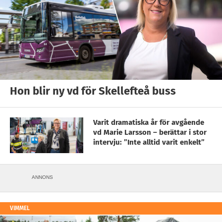
Hon blir ny vd för Skellefteå buss
Varit dramatiska år för avgående
vd Marie Larsson – berättar i stor
intervju: ”Inte alltid varit enkelt”
ANNONS
VIMMEL