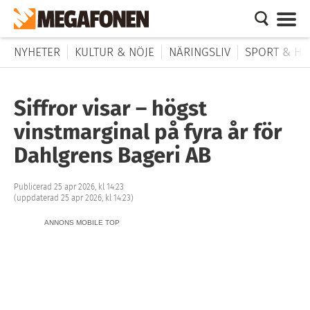
NYHETER
KULTUR & NÖJE
NÄRINGSLIV
SPORT & HÄ
Siffror visar – högst
vinstmarginal på fyra år för
Dahlgrens Bageri AB
Publicerad 25 apr 2026, kl 14:23
(uppdaterad 25 apr 2026, kl 14:23)
ANNONS MOBILE TOP