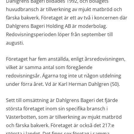
Dahlgrens Bageri bildades 1992, och bolagets
huvudbransch är tillverkning av mjukt matbröd och
färska bakverk. Företaget är ett av två i koncernen där
Dahlgrens Bageri Holding AB är moderbolag.
Redovisningsperioden löper från september till
augusti.
Företaget har fem anställda, enligt årsredovisningen,
vilket är samma antal som föregående
redovisningsår. Ägarna tog inte ut någon utdelning
under förra året. Vd är Karl Herman Dahlgren (50).
Sett till omsättning är Dahlgrens Bageri det fjärde
största företaget inom sin specifika bransch i
Västerbotten, som är tillverkning av mjukt matbröd
och färska bakverk. Företaget är också det 217:e
största i landet. Det finns sex företag i samma