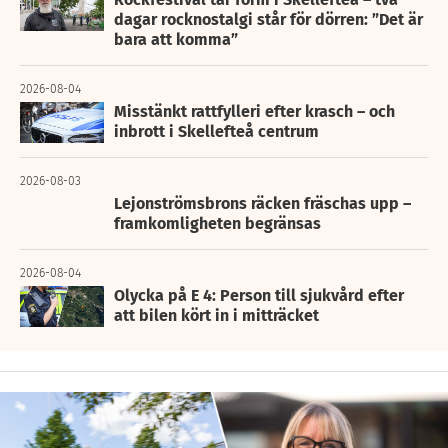
dagar rocknostalgi står för dörren: ”Det är
bara att komma”
2026-08-04
Misstänkt rattfylleri efter krasch – och
inbrott i Skellefteå centrum
2026-08-03
Lejonströmsbrons räcken fräschas upp –
framkomligheten begränsas
2026-08-04
Olycka på E 4: Person till sjukvård efter
att bilen kört in i mitträcket