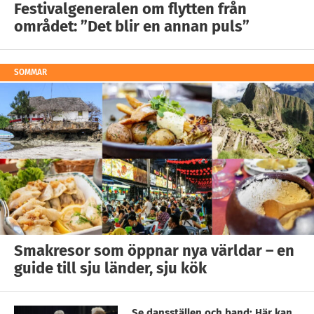
Festivalgeneralen om flytten från
området: ”Det blir en annan puls”
SOMMAR
Smakresor som öppnar nya världar – en
guide till sju länder, sju kök
Se dansställen och band: Här kan