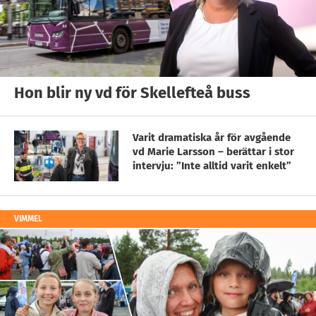
Hon blir ny vd för Skellefteå buss
Varit dramatiska år för avgående
vd Marie Larsson – berättar i stor
intervju: ”Inte alltid varit enkelt”
VIMMEL