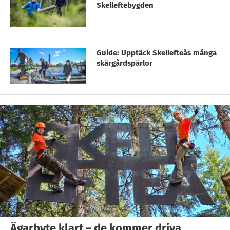
Skelleftebygden
Guide: Upptäck Skellefteås många
skärgårdspärlor
Ägarbyte klart – de kommer driva