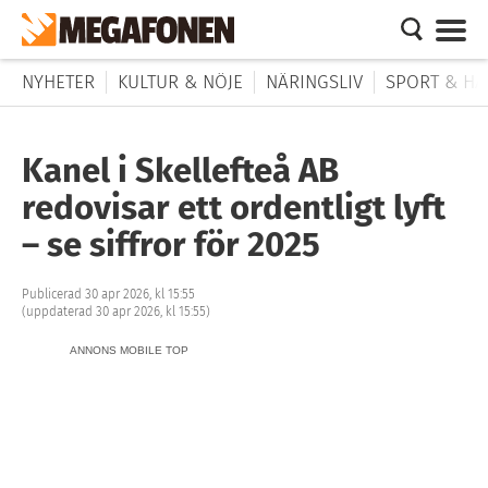
NYHETER
KULTUR & NÖJE
NÄRINGSLIV
SPORT & HÄ
Kanel i Skellefteå AB
redovisar ett ordentligt lyft
– se siffror för 2025
Publicerad 30 apr 2026, kl 15:55
(uppdaterad 30 apr 2026, kl 15:55)
ANNONS MOBILE TOP