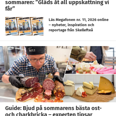
sommaren: ”Gläds åt all uppskattning vi
får”
Läs Megafonen nr. 11, 2026 online
– nyheter, inspiration och
reportage från Skellefteå
Guide: Bjud på sommarens bästa ost-
och charkbricka – experten tipsar