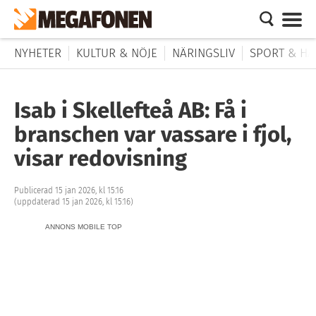
NYHETER
KULTUR & NÖJE
NÄRINGSLIV
SPORT & HÄ
Isab i Skellefteå AB: Få i
branschen var vassare i fjol,
visar redovisning
Publicerad 15 jan 2026, kl 15:16
(uppdaterad 15 jan 2026, kl 15:16)
ANNONS MOBILE TOP