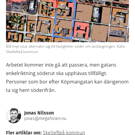
Blå linje visar alternativ väg till fastigheter söder om avstängningen. Källa:
Skellefteå kommun
Arbetet kommer inte gå att passera, men gatans
enkelriktning söderut ska upphävas tillfälligt.
Personer som bor efter Köpmangatan kan därigenom
ta sig hem söderifrån.
Jonas Nilsson
jonas@megafonen.nu
Fler artiklar om:
Skellefteå kommun