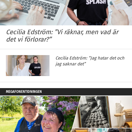
Cecilia Edström: ”Vi räknar, men vad är
det vi förlorar?”
Cecilia Edström: ”Jag hatar det och
jag saknar det”
MEGAFONENTIDNINGEN