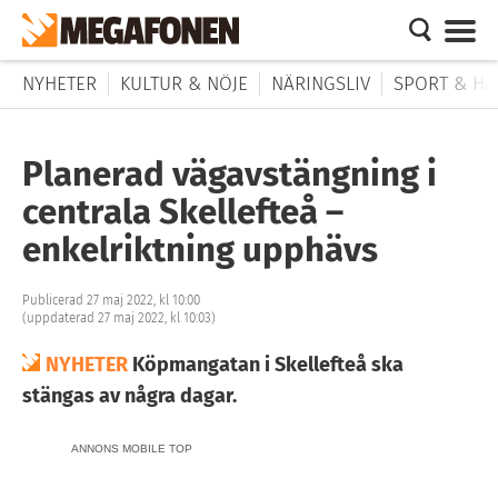
NYHETER
KULTUR & NÖJE
NÄRINGSLIV
SPORT & HÄ
Planerad vägavstängning i
centrala Skellefteå –
enkelriktning upphävs
Publicerad 27 maj 2022, kl 10:00
(uppdaterad 27 maj 2022, kl 10:03)
NYHETER
Köpmangatan i Skellefteå ska
stängas av några dagar.
ANNONS MOBILE TOP