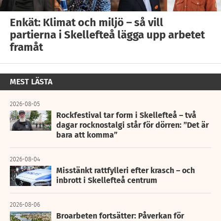
Enkät: Klimat och miljö – så vill
partierna i Skellefteå lägga upp arbetet
framåt
MEST LÄSTA
2026-08-05
Rockfestival tar form i Skellefteå – två
dagar rocknostalgi står för dörren: ”Det är
bara att komma”
2026-08-04
Misstänkt rattfylleri efter krasch – och
inbrott i Skellefteå centrum
2026-08-06
Broarbeten fortsätter: Påverkan för