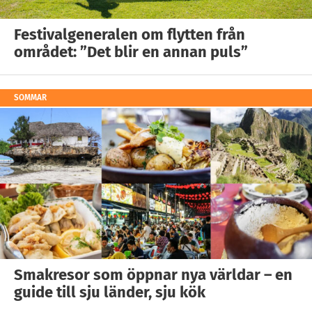
Festivalgeneralen om flytten från
området: ”Det blir en annan puls”
SOMMAR
Smakresor som öppnar nya världar – en
guide till sju länder, sju kök