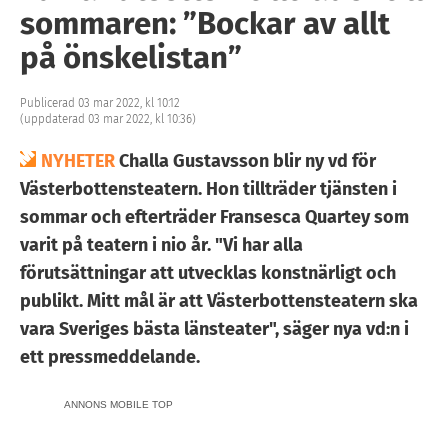
sommaren: ”Bockar av allt
på önskelistan”
Publicerad 03 mar 2022, kl 10:12
(uppdaterad 03 mar 2022, kl 10:36)
NYHETER
Challa Gustavsson blir ny vd för
Västerbottensteatern. Hon tillträder tjänsten i
sommar och efterträder Fransesca Quartey som
varit på teatern i nio år. "Vi har alla
förutsättningar att utvecklas konstnärligt och
publikt. Mitt mål är att Västerbottensteatern ska
vara Sveriges bästa länsteater", säger nya vd:n i
ett pressmeddelande.
ANNONS MOBILE TOP