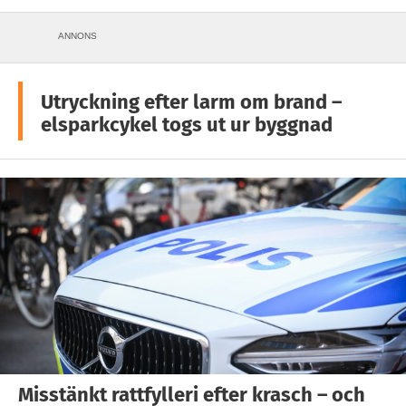
ANNONS
Utryckning efter larm om brand –
elsparkcykel togs ut ur byggnad
Misstänkt rattfylleri efter krasch – och