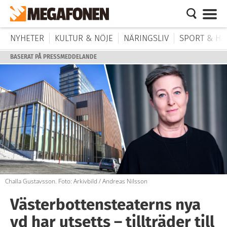
NYHETER
KULTUR & NÖJE
NÄRINGSLIV
SPORT & HÄ
BASERAT PÅ PRESSMEDDELANDE
Challa Gustavsson. Foto: Arkivbild / Andreas Nilsson
Västerbottensteaterns nya
vd har utsetts – tillträder till