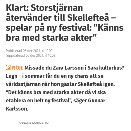
Klart: Storstjärnan
återvänder till Skellefteå –
spelar på ny festival: ”Känns
bra med starka akter”
Publicerad 06 dec 2021, kl 10:00
(uppdaterad 06 dec 2021, kl 10:08)
NÖJE
Missade du Zara Larsson i Sara kulturhus?
Lugn – i sommar får du en ny chans att se
världsstjärnan när hon gästar Skellefteå igen.
“Det känns bra med starka akter då vi ska
etablera en helt ny festival”, säger Gunnar
Karlsson.
ANNONS MOBILE TOP