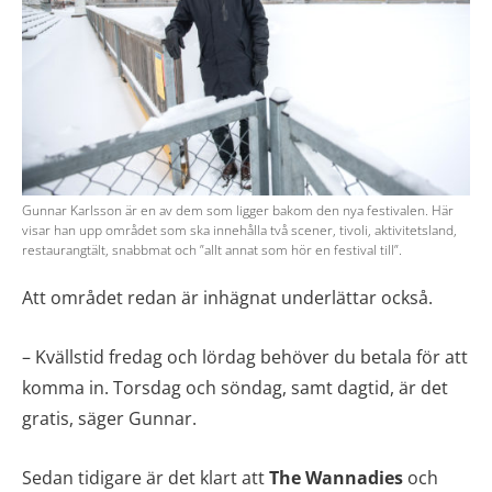
Gunnar Karlsson är en av dem som ligger bakom den nya festivalen. Här
visar han upp området som ska innehålla två scener, tivoli, aktivitetsland,
restaurangtält, snabbmat och ”allt annat som hör en festival till”.
Att området redan är inhägnat underlättar också.
– Kvällstid fredag och lördag behöver du betala för att
komma in. Torsdag och söndag, samt dagtid, är det
gratis, säger Gunnar.
Sedan tidigare är det klart att
The Wannadies
och