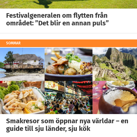
Festivalgeneralen om flytten från
området: ”Det blir en annan puls”
SOMMAR
Smakresor som öppnar nya världar – en
guide till sju länder, sju kök