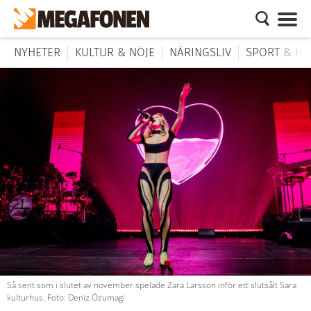
NYHETER
KULTUR & NÖJE
NÄRINGSLIV
SPORT & HÄ
Så sent som i slutet av november spelade Zara Larsson inför ett slutsålt Sara
kulturhus. Foto: Deniz Özumagi