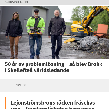
SPONSRAD ARTIKEL
50 år av problemlösning – så blev Brokk
i Skellefteå världsledande
ANNONS
Lejonströmsbrons räcken fräschas
upp – framkomligheten begränsas