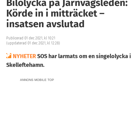
Bilolycka på Järnvägsleden:
Körde in i mitträcket –
insatsen avslutad
Publicerad 01 dec 2021, kl 10:21
(uppdaterad 01 dec 2021, kl 12:28)
NYHETER
SOS har larmats om en singelolycka i
Skelleftehamn.
ANNONS MOBILE TOP