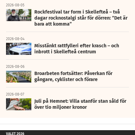
2026-08-05
Rockfestival tar form i Skellefteå – två
dagar rocknostalgi står för dörren: ”Det är
bara att komma”
2026-08-04
Misstänkt rattfylleri efter krasch – och
inbrott i Skellefteå centrum
2026-08-06
Broarbeten fortsätter: Påverkan för
gångare, cyklister och förare
2026-08-07
Juli på Hemnet: Villa utanför stan såld för
över tio miljoner kronor
VALET 2026