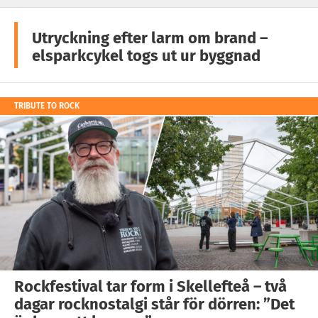
Utryckning efter larm om brand –
elsparkcykel togs ut ur byggnad
TRIBUTE TO ROCK
Rockfestival tar form i Skellefteå – två
dagar rocknostalgi står för dörren: ”Det