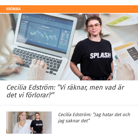
KRÖNIKA
Cecilia Edström: ”Vi räknar, men vad är
det vi förlorar?”
Cecilia Edström: ”Jag hatar det och
jag saknar det”