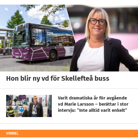
Hon blir ny vd för Skellefteå buss
Varit dramatiska år för avgående
vd Marie Larsson – berättar i stor
intervju: ”Inte alltid varit enkelt”
VIMMEL