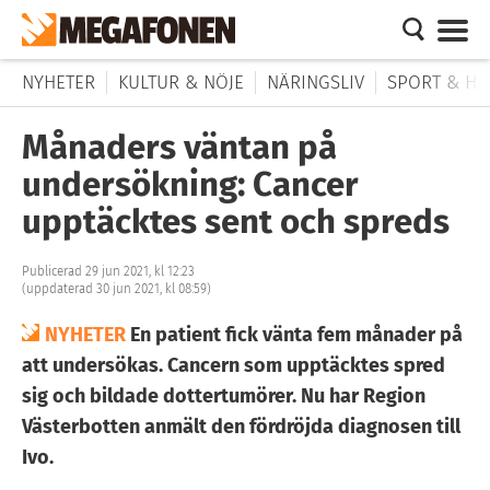
NYHETER
KULTUR & NÖJE
NÄRINGSLIV
SPORT & HÄ
Månaders väntan på
undersökning: Cancer
upptäcktes sent och spreds
Publicerad 29 jun 2021, kl 12:23
(uppdaterad 30 jun 2021, kl 08:59)
NYHETER
En patient fick vänta fem månader på
att undersökas. Cancern som upptäcktes spred
sig och bildade dottertumörer. Nu har Region
Västerbotten anmält den fördröjda diagnosen till
Ivo.