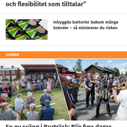
och flexibilitet som tilltalar”
Inbyggda batterier bakom många
bränder – så minimerar du risken
SOMMAR
En ny sväng i Burträsk: Blir fyra dagar