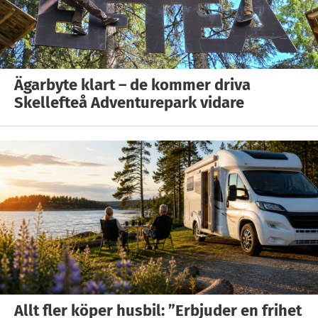
Ägarbyte klart – de kommer driva
Skellefteå Adventurepark vidare
Allt fler köper husbil: ”Erbjuder en frihet