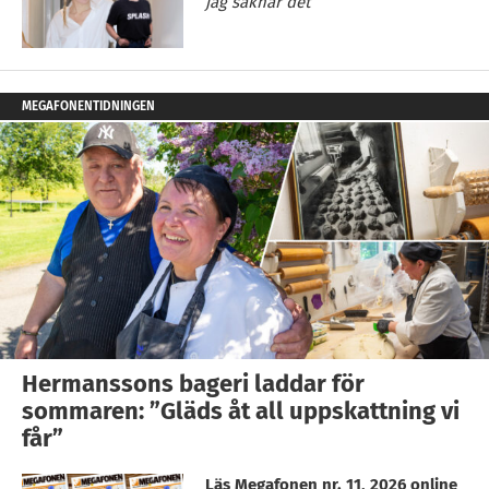
jag saknar det”
MEGAFONENTIDNINGEN
Hermanssons bageri laddar för
sommaren: ”Gläds åt all uppskattning vi
får”
Läs Megafonen nr. 11, 2026 online