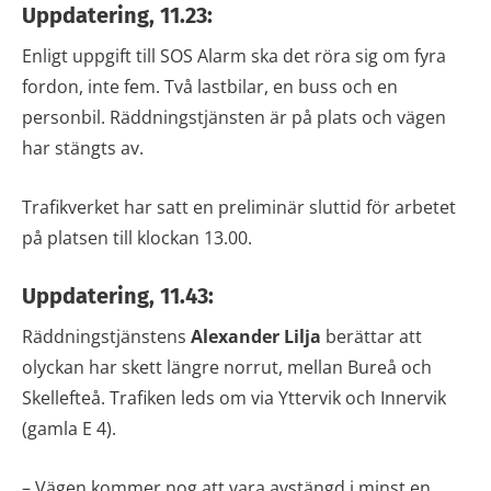
Uppdatering, 11.23:
Enligt uppgift till SOS Alarm ska det röra sig om fyra
fordon, inte fem. Två lastbilar, en buss och en
personbil. Räddningstjänsten är på plats och vägen
har stängts av.
Trafikverket har satt en preliminär sluttid för arbetet
på platsen till klockan 13.00.
Uppdatering, 11.43:
Räddningstjänstens
Alexander Lilja
berättar att
olyckan har skett längre norrut, mellan Bureå och
Skellefteå. Trafiken leds om via Yttervik och Innervik
(gamla E 4).
– Vägen kommer nog att vara avstängd i minst en