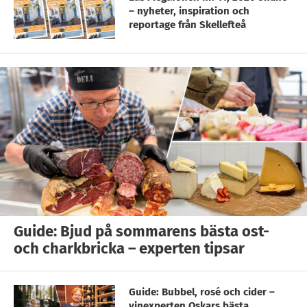
– nyheter, inspiration och
reportage från Skellefteå
Guide: Bjud på sommarens bästa ost-
och charkbricka – experten tipsar
Guide: Bubbel, rosé och cider –
vinexperten Oskars bästa