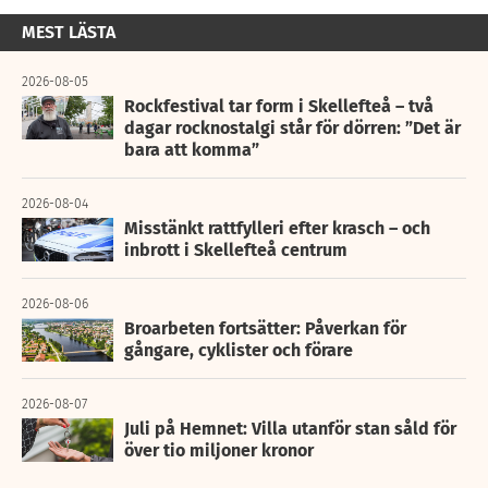
MEST LÄSTA
2026-08-05
Rockfestival tar form i Skellefteå – två
dagar rocknostalgi står för dörren: ”Det är
bara att komma”
2026-08-04
Misstänkt rattfylleri efter krasch – och
inbrott i Skellefteå centrum
2026-08-06
Broarbeten fortsätter: Påverkan för
gångare, cyklister och förare
2026-08-07
Juli på Hemnet: Villa utanför stan såld för
över tio miljoner kronor