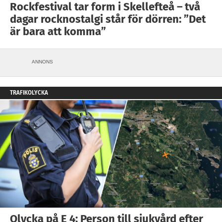
Rockfestival tar form i Skellefteå – två
dagar rocknostalgi står för dörren: ”Det
är bara att komma”
ANNONS
TRAFIKOLYCKA
Olycka på E 4: Person till sjukvård efter