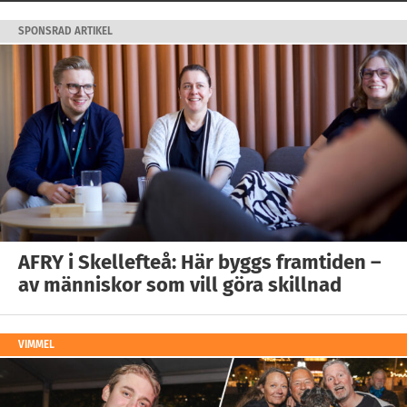
SPONSRAD ARTIKEL
AFRY i Skellefteå: Här byggs framtiden –
av människor som vill göra skillnad
VIMMEL