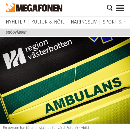
NYHETER
KULTUR & NÖJE
NÄRINGSLIV
SPORT & HÄ
SNÖOVÄDRET
En person har förts till sjukhus för vård. Foto: Arkivbild