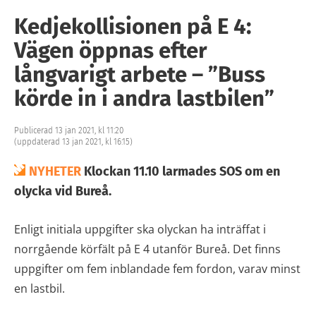
Kedjekollisionen på E 4:
Vägen öppnas efter
långvarigt arbete – ”Buss
körde in i andra lastbilen”
Publicerad 13 jan 2021, kl 11:20
(uppdaterad 13 jan 2021, kl 16:15)
NYHETER
Klockan 11.10 larmades SOS om en
olycka vid Bureå.
Enligt initiala uppgifter ska olyckan ha inträffat i
norrgående körfält på E 4 utanför Bureå. Det finns
uppgifter om fem inblandade fem fordon, varav minst
en lastbil.