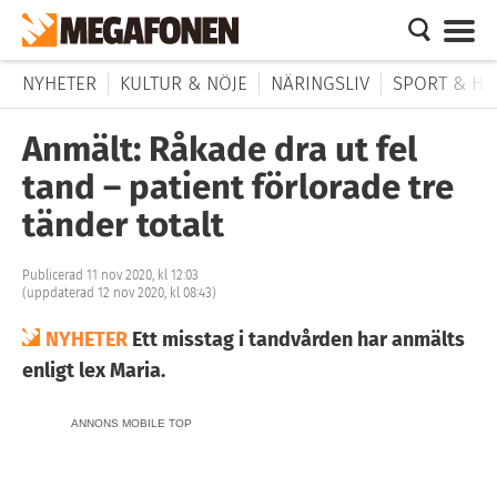
NYHETER
KULTUR & NÖJE
NÄRINGSLIV
SPORT & HÄ
Anmält: Råkade dra ut fel
tand – patient förlorade tre
tänder totalt
Publicerad 11 nov 2020, kl 12:03
(uppdaterad 12 nov 2020, kl 08:43)
NYHETER
Ett misstag i tandvården har anmälts
enligt lex Maria.
ANNONS MOBILE TOP