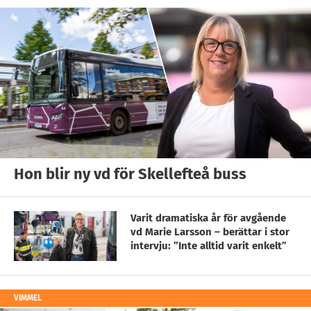
Hon blir ny vd för Skellefteå buss
Varit dramatiska år för avgående
vd Marie Larsson – berättar i stor
intervju: ”Inte alltid varit enkelt”
VIMMEL