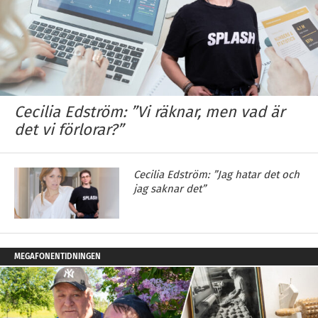
Cecilia Edström: ”Vi räknar, men vad är
det vi förlorar?”
Cecilia Edström: ”Jag hatar det och
jag saknar det”
MEGAFONENTIDNINGEN