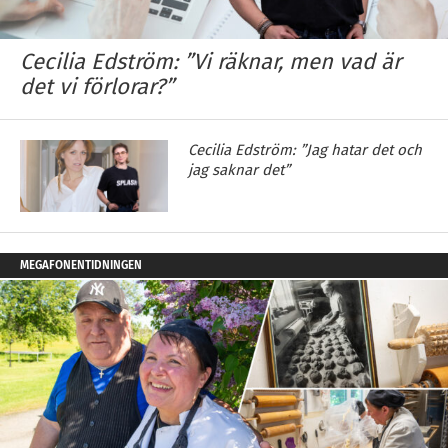
Cecilia Edström: ”Vi räknar, men vad är
det vi förlorar?”
Cecilia Edström: ”Jag hatar det och
jag saknar det”
MEGAFONENTIDNINGEN