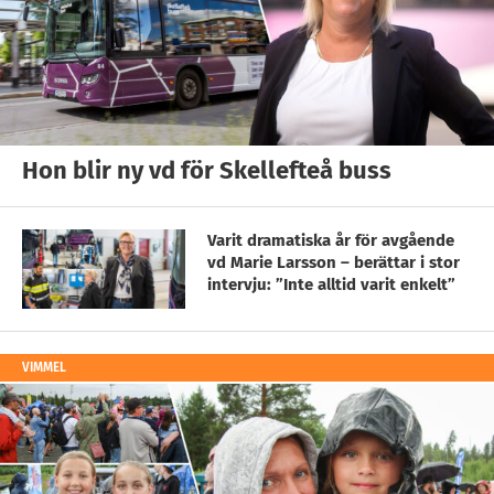
Hon blir ny vd för Skellefteå buss
Varit dramatiska år för avgående
vd Marie Larsson – berättar i stor
intervju: ”Inte alltid varit enkelt”
VIMMEL