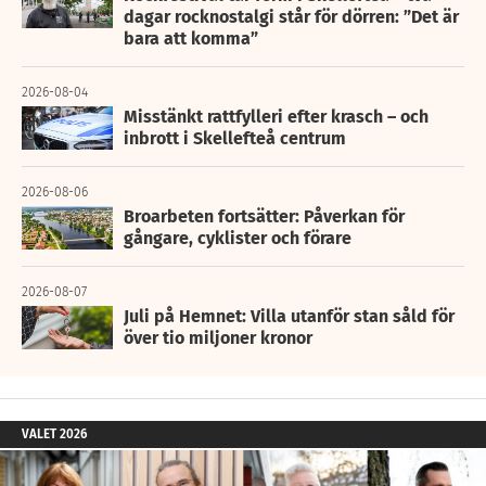
dagar rocknostalgi står för dörren: ”Det är
bara att komma”
2026-08-04
Misstänkt rattfylleri efter krasch – och
inbrott i Skellefteå centrum
2026-08-06
Broarbeten fortsätter: Påverkan för
gångare, cyklister och förare
2026-08-07
Juli på Hemnet: Villa utanför stan såld för
över tio miljoner kronor
VALET 2026