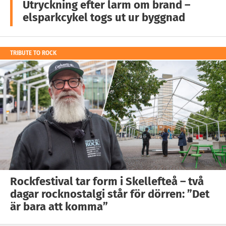
Utryckning efter larm om brand –
elsparkcykel togs ut ur byggnad
TRIBUTE TO ROCK
Rockfestival tar form i Skellefteå – två
dagar rocknostalgi står för dörren: ”Det
är bara att komma”