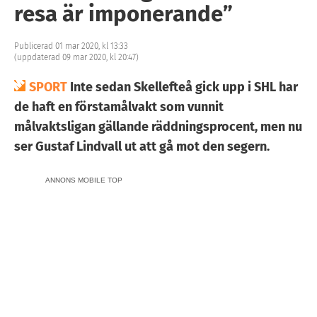
resa är imponerande”
Publicerad 01 mar 2020, kl 13:33
(uppdaterad 09 mar 2020, kl 20:47)
SPORT
Inte sedan Skellefteå gick upp i SHL har
de haft en förstamålvakt som vunnit
målvaktsligan gällande räddningsprocent, men nu
ser Gustaf Lindvall ut att gå mot den segern.
ANNONS MOBILE TOP