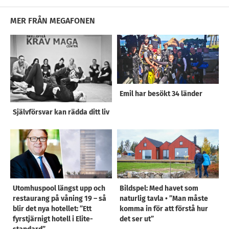
MER FRÅN MEGAFONEN
Emil har besökt 34 länder
Självförsvar kan rädda ditt liv
Utomhuspool längst upp och
Bildspel: Med havet som
restaurang på våning 19 – så
naturlig tavla • ”Man måste
blir det nya hotellet: ”Ett
komma in för att förstå hur
fyrstjärnigt hotell i Elite-
det ser ut”