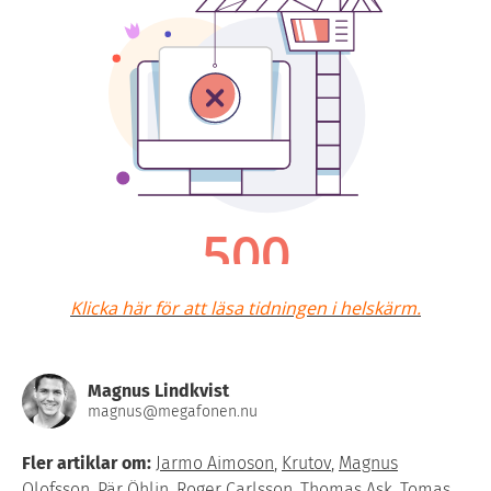
Klicka här för att läsa tidningen i helskärm.
Magnus Lindkvist
magnus@megafonen.nu
Fler artiklar om:
Jarmo Aimoson
,
Krutov
,
Magnus
Olofsson
,
Pär Öhlin
,
Roger Carlsson
,
Thomas Ask
,
Tomas