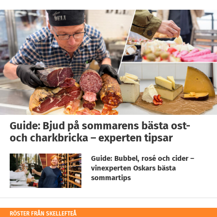
Guide: Bjud på sommarens bästa ost-
och charkbricka – experten tipsar
Guide: Bubbel, rosé och cider –
vinexperten Oskars bästa
sommartips
RÖSTER FRÅN SKELLEFTEÅ