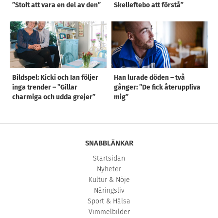
”Stolt att vara en del av den”
Skelleftebo att förstå”
Bildspel: Kicki och Ian följer
Han lurade döden – två
inga trender – ”Gillar
gånger: ”De fick återuppliva
charmiga och udda grejer”
mig”
SNABBLÄNKAR
Startsidan
Nyheter
Kultur & Nöje
Näringsliv
Sport & Hälsa
Vimmelbilder