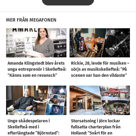
MER FRÅN MEGAFONEN
Amanda Klingstedt blev årets
Rickie, 28, levde för musiken –
unga entreprenör i Skellefteå:
sörjs av musikskellefteå: ”På
”Känns som en revansch”
scenen var han den vildaste”
Unge skådespelaren i
Storsatsning i Jörn lockar
Skellefteå med i
fullsatta charterplan från
efterlängtade ”Björnstad”:
Holland: ”Svårt för en