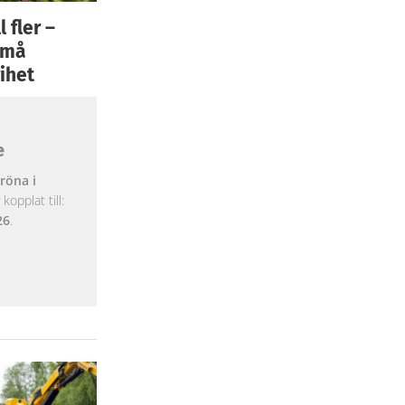
 fler –
 små
ihet
e
röna i
opplat till:
26
.