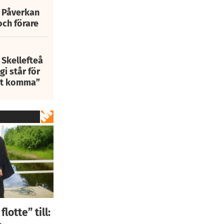
: Påverkan
och förare
 Skellefteå
i står för
att komma”
otte” till: