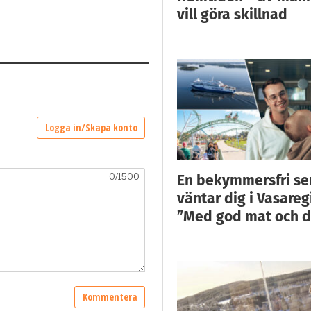
vill göra skillnad
En bekymmersfri s
väntar dig i Vasareg
”Med god mat och d