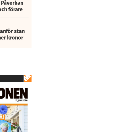
: Påverkan
och förare
tanför stan
ner kronor