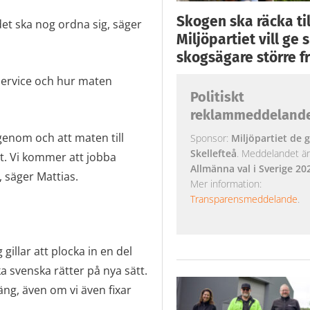
Skogen ska räcka till
 det ska nog ordna sig, säger
Miljöpartiet vill ge
skogsägare större fr
service och hur maten
Politiskt
reklammeddeland
 igenom och att maten till
Sponsor:
Miljöpartiet de g
Skellefteå
. Meddelandet är k
at. Vi kommer att jobba
Allmänna val i Sverige 20
 säger Mattias.
Mer information:
Transparensmeddelande
.
gillar att plocka in en del
a svenska rätter på nya sätt.
äng, även om vi även fixar