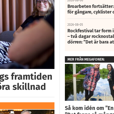
2026-08-06
Broarbeten fortsätter
för gångare, cyklister 
2026-08-05
Rockfestival tar form i
– två dagar rocknostalg
dörren: ”Det är bara 
MER FRÅN MEGAFONEN:
ggs framtiden
öra skillnad
Så kom idén om ”En fl