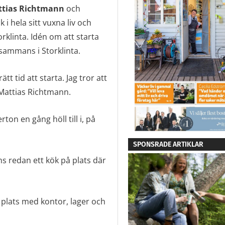
tias Richtmann
och
i hela sitt vuxna liv och
orklinta. Idén om att starta
sammans i Storklinta.
t tid att starta. Jag tror att
 Mattias Richtmann.
n en gång höll till i, på
SPONSRADE ARTIKLAR
ns redan ett kök på plats där
å plats med kontor, lager och