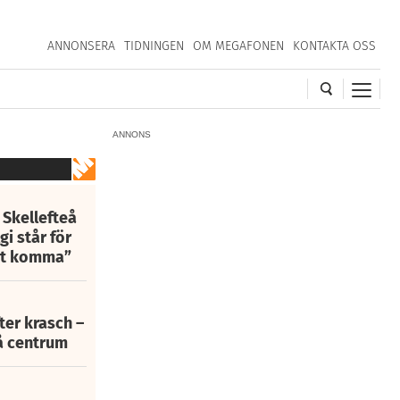
ANNONSERA
TIDNINGEN
OM MEGAFONEN
KONTAKTA OSS
ANNONS
 Skellefteå
i står för
att komma”
fter krasch –
eå centrum