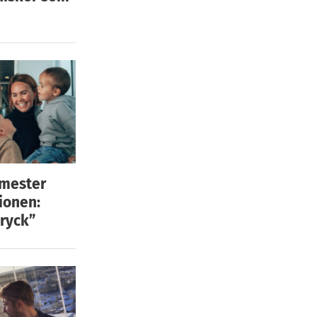
emester
ionen:
ryck”