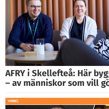
AFRY i Skellefteå: Här by
– av människor som vill g
VIMMEL