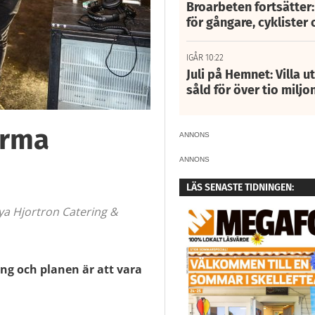
Broarbeten fortsätter
för gångare, cyklister 
IGÅR 10:22
Juli på Hemnet: Villa u
såld för över tio miljo
irma
ANNONS
ANNONS
LÄS SENASTE TIDNINGEN:
ya Hjortron Catering &
ång och planen är att vara