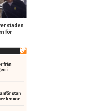
ver staden
n för
r från
en i
tanför stan
ner kronor