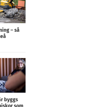
ning – så
teå
är byggs
niskor som