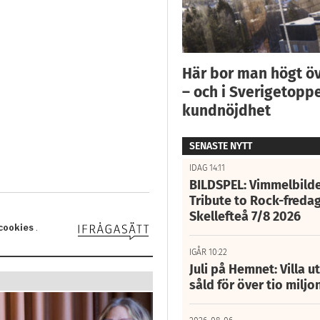
Här bor man högt ö
– och i Sverigetoppe
kundnöjdhet
SENASTE NYTT
IDAG 14:11
BILDSPEL: Vimmelbilde
Tribute to Rock-fredag
Skellefteå 7/8 2026
IGÅR 10:22
Juli på Hemnet: Villa u
såld för över tio miljo