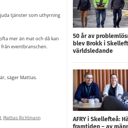
juda tjänster som uthyrning
50 år av problemlös
t ofta mer än mat och då kan
blev Brokk i Skellef
t från eventbranschen.
världsledande
är, säger Mattias.
t
,
Mattias Richtmann
AFRY i Skellefteå: H
framtiden – av män