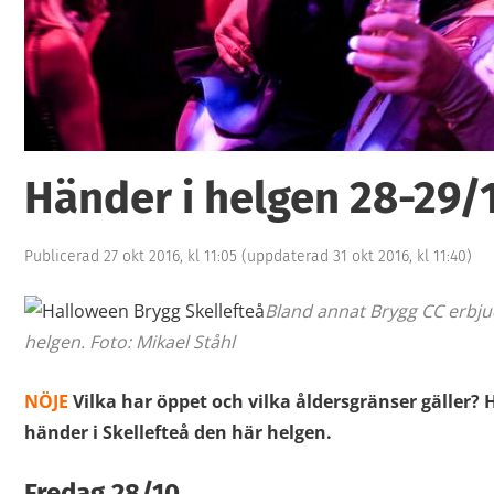
Händer i helgen 28-29/
Publicerad 27 okt 2016, kl 11:05
(uppdaterad 31 okt 2016, kl 11:40)
Bland annat Brygg CC erbjud
helgen. Foto: Mikael Ståhl
NÖJE
Vilka har öppet och vilka åldersgränser gäller? 
händer i Skellefteå den här helgen.
Fredag 28/10