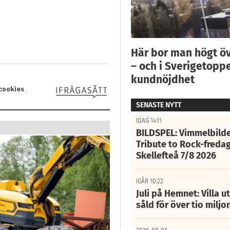
Här bor man högt ö
– och i Sverigetoppe
kundnöjdhet
SENASTE NYTT
IDAG 14:11
BILDSPEL: Vimmelbilde
Tribute to Rock-fredag
Skellefteå 7/8 2026
IGÅR 10:22
Juli på Hemnet: Villa u
såld för över tio miljo