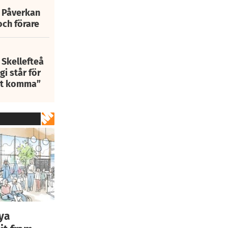
: Påverkan
och förare
 Skellefteå
i står för
att komma”
nya