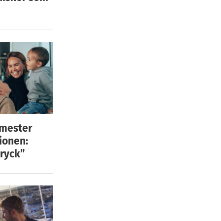
emester
ionen:
ryck”