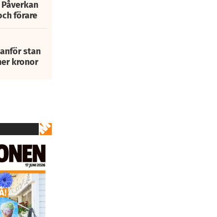
: Påverkan
och förare
tanför stan
ner kronor