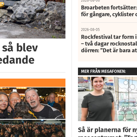
2026-08-06
Broarbeten fortsätter
för gångare, cyklister 
2026-08-05
Rockfestival tar form i
– två dagar rocknostalg
 så blev
dörren: ”Det är bara 
ledande
MER FRÅN MEGAFONEN:
Så är planerna för 