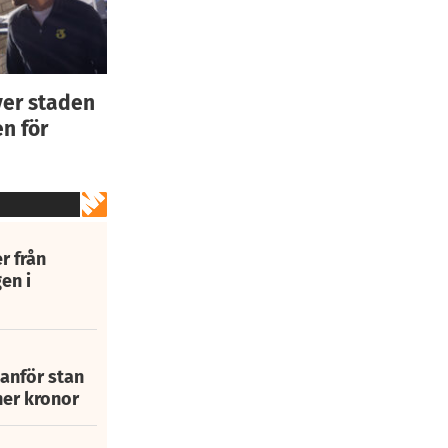
ver staden
n för
r från
en i
tanför stan
ner kronor