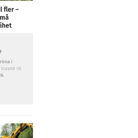
 fler –
 små
ihet
e
röna i
opplat till:
26
.