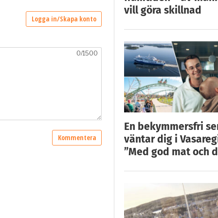
vill göra skillnad
En bekymmersfri s
väntar dig i Vasareg
”Med god mat och d