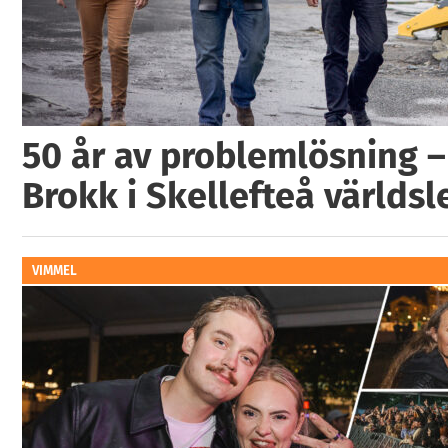
50 år av problemlösning –
Brokk i Skellefteå världs
VIMMEL