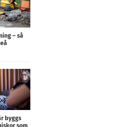
ning – så
teå
är byggs
niskor som