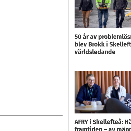
50 år av problemlös
blev Brokk i Skellef
världsledande
AFRY i Skellefteå: H
framtiden – av män