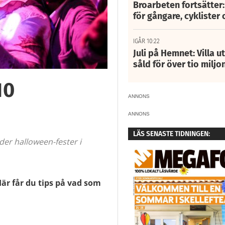
Broarbeten fortsätter
för gångare, cyklister 
IGÅR 10:22
Juli på Hemnet: Villa u
såld för över tio miljo
10
ANNONS
ANNONS
LÄS SENASTE TIDNINGEN:
er halloween-fester i
Här får du tips på vad som