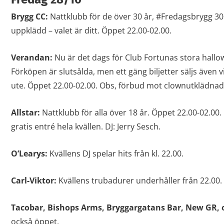
Brygg CC:
Nattklubb för de över 30 år, #Fredagsbrygg 30
uppklädd – valet är ditt. Öppet 22.00-02.00.
Verandan:
Nu är det dags för Club Fortunas stora hallowe
Förköpen är slutsålda, men ett gäng biljetter säljs även vi
ute. Öppet 22.00-02.00. Obs, förbud mot clownutklädnad
Allstar:
Nattklubb för alla över 18 år. Öppet 22.00-02.00.
gratis entré hela kvällen. DJ: Jerry Sesch.
O’Learys:
Kvällens DJ spelar hits från kl. 22.00.
Carl-Viktor:
Kvällens trubadurer underhåller från 22.00. Ö
Tacobar, Bishops Arms, Bryggargatans Bar, New GR, 
också öppet.