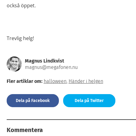
också öppet.
Trevlig helg!
Magnus Lindkvist
magnus@megafonen.nu
Fler artiklar om:
halloween
,
Händer i helgen
Dela på Facebook
Dela på Twitter
Kommentera