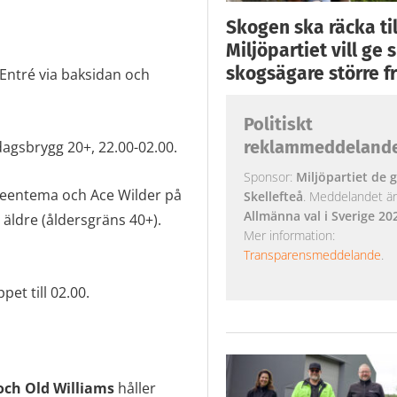
Skogen ska räcka till
Miljöpartiet vill ge
skogsägare större fr
 Entré via baksidan och
Politiskt
reklammeddeland
dagsbrygg 20+, 22.00-02.00.
Sponsor:
Miljöpartiet de g
eentema och Ace Wilder på
Skellefteå
. Meddelandet är k
Allmänna val i Sverige 20
 äldre (åldersgräns 40+).
Mer information:
Transparensmeddelande
.
et till 02.00.
och Old Williams
håller