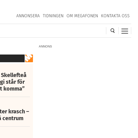
ANNONSERA
TIDNINGEN
OM MEGAFONEN
KONTAKTA OSS
ANNONS
 Skellefteå
i står för
att komma”
fter krasch –
eå centrum