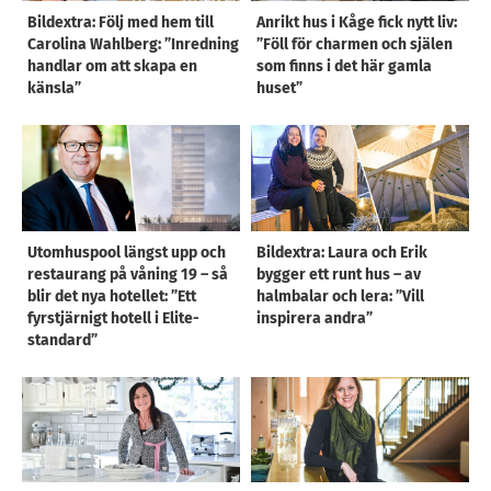
Bildextra: Följ med hem till
Anrikt hus i Kåge fick nytt liv:
Carolina Wahlberg: ”Inredning
”Föll för charmen och själen
handlar om att skapa en
som finns i det här gamla
känsla”
huset”
Utomhuspool längst upp och
Bildextra: Laura och Erik
restaurang på våning 19 – så
bygger ett runt hus – av
blir det nya hotellet: ”Ett
halmbalar och lera: ”Vill
fyrstjärnigt hotell i Elite-
inspirera andra”
standard”