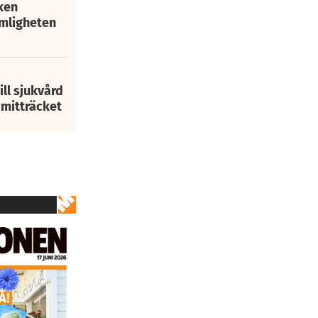
ken
mligheten
ill sjukvård
i mitträcket