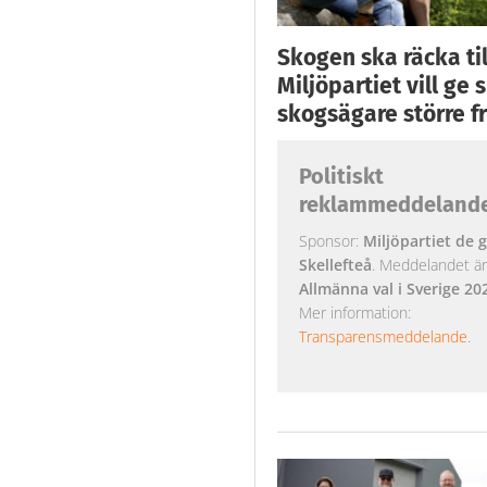
Skogen ska räcka till
Miljöpartiet vill ge
skogsägare större fr
Politiskt
reklammeddeland
Sponsor:
Miljöpartiet de g
Skellefteå
. Meddelandet är k
Allmänna val i Sverige 20
Mer information:
Transparensmeddelande
.