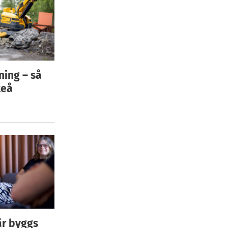
ning – så
teå
är byggs