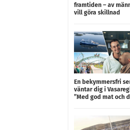
framtiden – av män
vill göra skillnad
En bekymmersfri s
väntar dig i Vasareg
”Med god mat och d