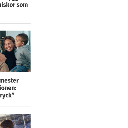
niskor som
emester
ionen:
ryck”