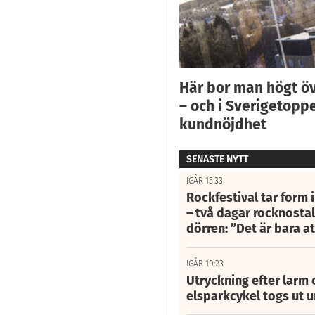
Här bor man högt ö
– och i Sverigetoppe
kundnöjdhet
SENASTE NYTT
IGÅR 15:33
Rockfestival tar form i
– två dagar rocknostalg
dörren: ”Det är bara 
IGÅR 10:23
Utryckning efter larm
elsparkcykel togs ut 