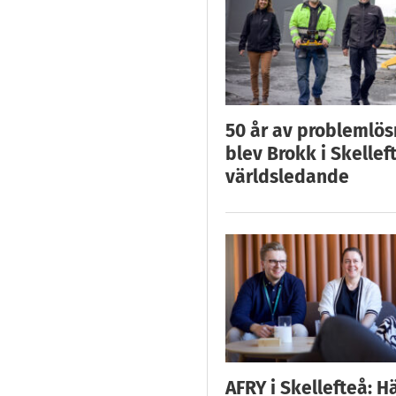
50 år av problemlös
blev Brokk i Skellef
världsledande
AFRY i Skellefteå: H