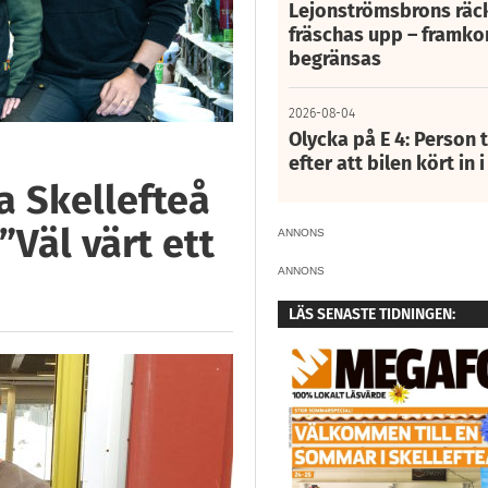
Lejonströmsbrons räc
fräschas upp – framko
begränsas
2026-08-04
Olycka på E 4: Person t
efter att bilen kört in 
a Skellefteå
”Väl värt ett
ANNONS
ANNONS
LÄS SENASTE TIDNINGEN: