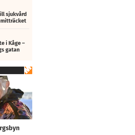
ill sjukvård
i mitträcket
e i Kåge –
gs gatan
ergsbyn