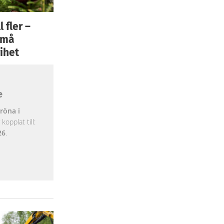
 fler –
 små
ihet
e
röna i
opplat till:
26
.