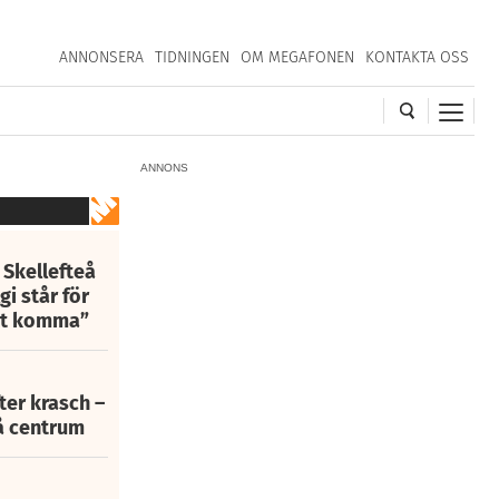
ANNONSERA
TIDNINGEN
OM MEGAFONEN
KONTAKTA OSS
ANNONS
 Skellefteå
i står för
att komma”
fter krasch –
eå centrum