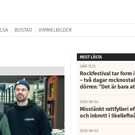
LSA
BOSTAD
VIMMELBILDER
MEST LÄSTA
IGÅR 15:33
Rockfestival tar form i
– två dagar rocknostalg
dörren: ”Det är bara 
2026-08-04
Misstänkt rattfylleri e
och inbrott i Skelleft
2026-08-03