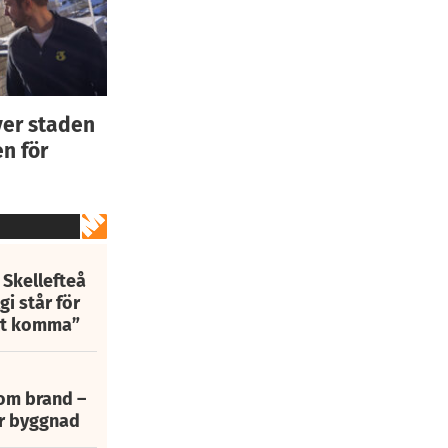
ver staden
n för
 Skellefteå
i står för
att komma”
 om brand –
ur byggnad