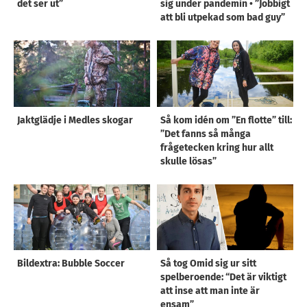
det ser ut”
sig under pandemin • ”Jobbigt
att bli utpekad som bad guy”
Jaktglädje i Medles skogar
Så kom idén om ”En flotte” till:
”Det fanns så många
frågetecken kring hur allt
skulle lösas”
Bildextra: Bubble Soccer
Så tog Omid sig ur sitt
spelberoende: “Det är viktigt
att inse att man inte är
ensam”