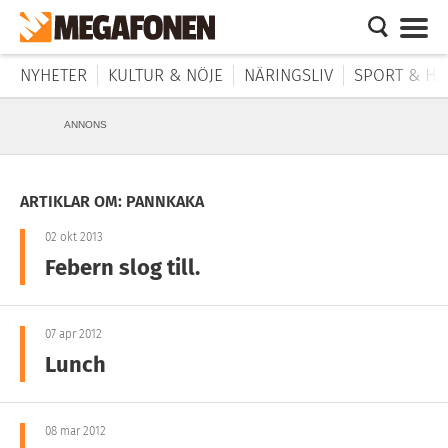
NYHETER
KULTUR & NÖJE
NÄRINGSLIV
SPORT & HÄ
ANNONS
ARTIKLAR OM: PANNKAKA
02 okt 2013
Febern slog till.
07 apr 2012
Lunch
08 mar 2012