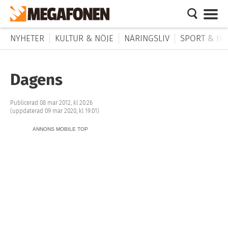
NYHETER
KULTUR & NÖJE
NÄRINGSLIV
SPORT & HÄ
Dagens
Publicerad 08 mar 2012, kl 20:26
(uppdaterad 09 mar 2020, kl 19:01)
ANNONS MOBILE TOP