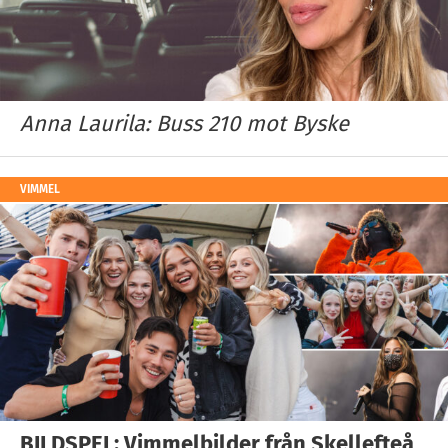
Anna Laurila: Buss 210 mot Byske
VIMMEL
BILDSPEL: Vimmelbilder från Skellefteå