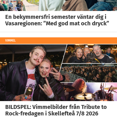
En bekymmersfri semester väntar dig i
Vasaregionen: ”Med god mat och dryck”
VIMMEL
BILDSPEL: Vimmelbilder från Tribute to
Rock-fredagen i Skellefteå 7/8 2026