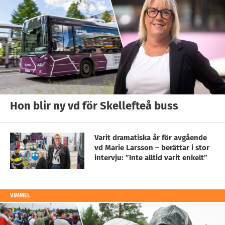
Hon blir ny vd för Skellefteå buss
Varit dramatiska år för avgående
vd Marie Larsson – berättar i stor
intervju: ”Inte alltid varit enkelt”
VIMMEL