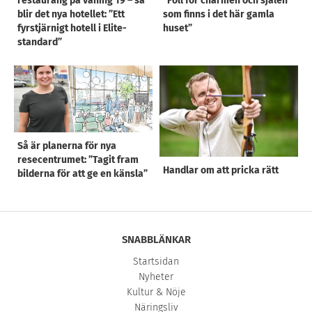
restaurang på våning 19 – så
”Föll för charmen och själen
blir det nya hotellet: ”Ett
som finns i det här gamla
fyrstjärnigt hotell i Elite-
huset”
standard”
Så är planerna för nya
resecentrumet: ”Tagit fram
Handlar om att pricka rätt
bilderna för att ge en känsla”
SNABBLÄNKAR
Startsidan
Nyheter
Kultur & Nöje
Näringsliv