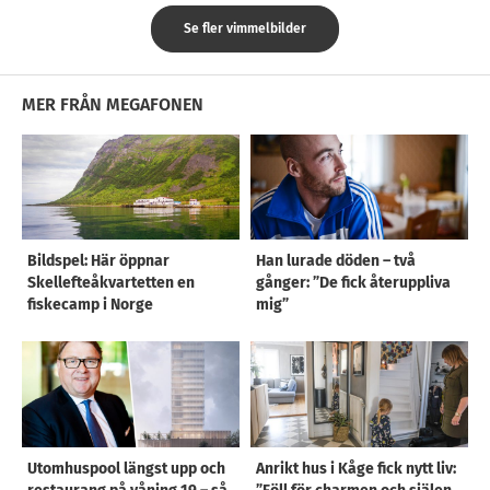
Se fler vimmelbilder
MER FRÅN MEGAFONEN
Bildspel: Här öppnar
Han lurade döden – två
Skellefteåkvartetten en
gånger: ”De fick återuppliva
fiskecamp i Norge
mig”
Utomhuspool längst upp och
Anrikt hus i Kåge fick nytt liv: