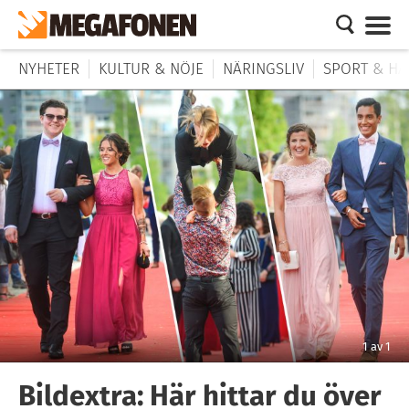
NYHETER
KULTUR & NÖJE
NÄRINGSLIV
SPORT & HÄ
1
av
1
Bildextra: Här hittar du över