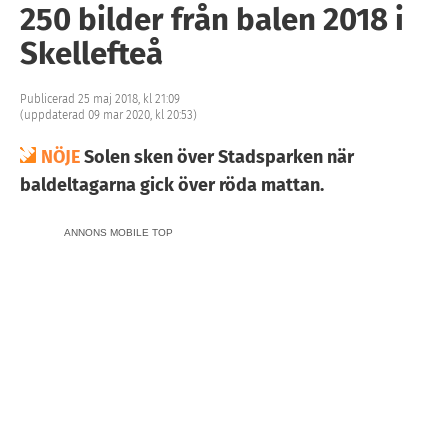
250 bilder från balen 2018 i
Skellefteå
Publicerad 25 maj 2018, kl 21:09
(uppdaterad 09 mar 2020, kl 20:53)
NÖJE
Solen sken över Stadsparken när
baldeltagarna gick över röda mattan.
ANNONS MOBILE TOP