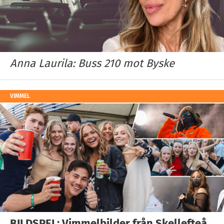
Anna Laurila: Buss 210 mot Byske
VIMMEL
BILDSPEL: Vimmelbilder från Skellefteå