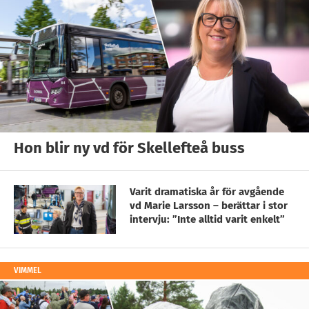
Hon blir ny vd för Skellefteå buss
Varit dramatiska år för avgående
vd Marie Larsson – berättar i stor
intervju: ”Inte alltid varit enkelt”
VIMMEL