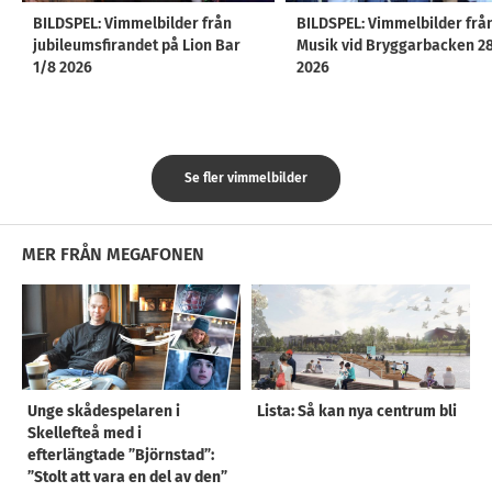
BILDSPEL: Vimmelbilder från
BILDSPEL: Vimmelbilder frå
jubileumsfirandet på Lion Bar
Musik vid Bryggarbacken 2
1/8 2026
2026
Se fler vimmelbilder
MER FRÅN MEGAFONEN
Unge skådespelaren i
Lista: Så kan nya centrum bli
Skellefteå med i
efterlängtade ”Björnstad”:
”Stolt att vara en del av den”