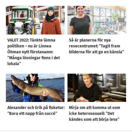
VALET 2022: Tänkte lämna
Så är planerna för nya
politiken – nu är Linnea
resecentrumet: ”Tagit fram
Öhman nytt förstanamn:
bilderna för att ge en känsla”
”Många lösningar finns i det
lokala”
Alexander och Erik på fisketur:
Mirja om att komma ut som
”Bara ett napp från succé”
icke heterosexuell: ”Det
kändes som att börja leva”