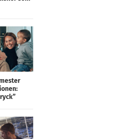
emester
ionen:
ryck”