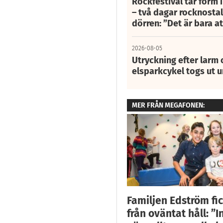
Rockfestival tar form i
– två dagar rocknostalg
dörren: ”Det är bara 
2026-08-05
Utryckning efter larm
elsparkcykel togs ut 
MER FRÅN MEGAFONEN:
Familjen Edström fic
från oväntat håll: ”