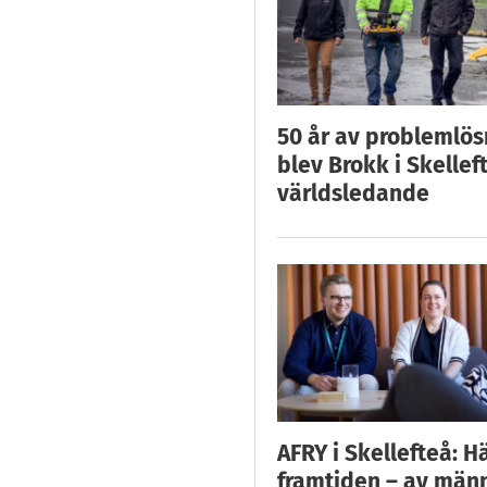
50 år av problemlös
blev Brokk i Skellef
världsledande
AFRY i Skellefteå: H
framtiden – av män