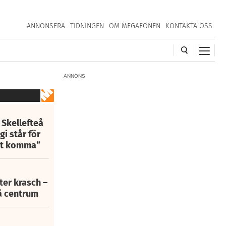
ANNONSERA
TIDNINGEN
OM MEGAFONEN
KONTAKTA OSS
ANNONS
 Skellefteå
i står för
att komma”
fter krasch –
eå centrum