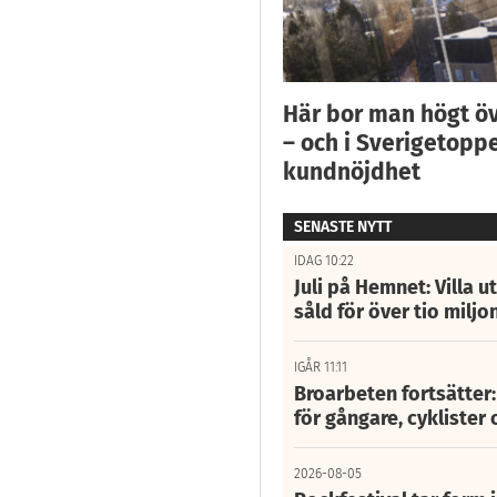
Här bor man högt ö
– och i Sverigetoppe
kundnöjdhet
SENASTE NYTT
IDAG 10:22
Juli på Hemnet: Villa u
såld för över tio miljo
IGÅR 11:11
Broarbeten fortsätter
för gångare, cyklister 
2026-08-05