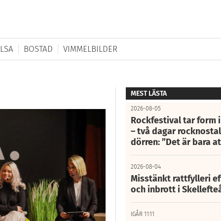
LSA
BOSTAD
VIMMELBILDER
MEST LÄSTA
2026-08-05
Rockfestival tar form i
– två dagar rocknostalg
dörren: ”Det är bara 
2026-08-04
Misstänkt rattfylleri e
och inbrott i Skelleft
IGÅR 11:11