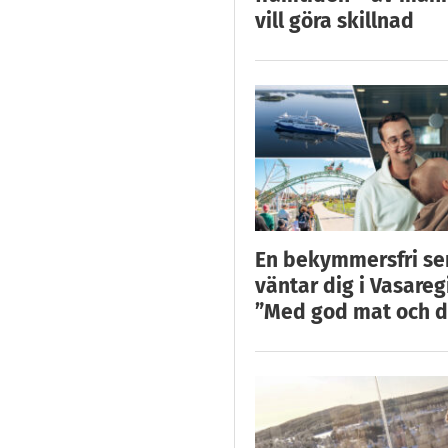
vill göra skillnad
En bekymmersfri s
väntar dig i Vasareg
”Med god mat och d