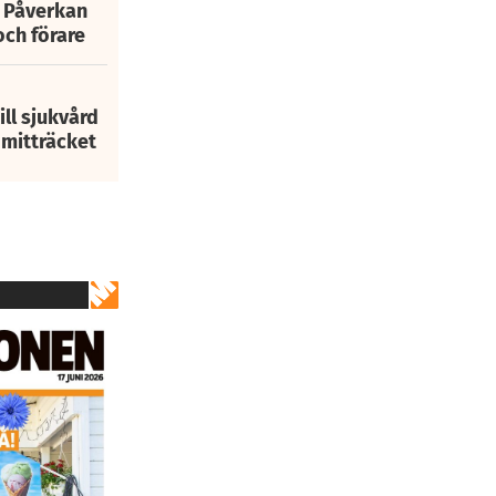
: Påverkan
och förare
ill sjukvård
i mitträcket