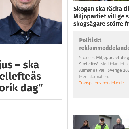
Skogen ska räcka till
Miljöpartiet vill ge
skogsägare större fr
Politiskt
reklammeddeland
Sponsor:
Miljöpartiet de g
jus – ska
Skellefteå
. Meddelandet är k
Allmänna val i Sverige 20
ellefteås
Mer information:
Transparensmeddelande
.
orik dag”