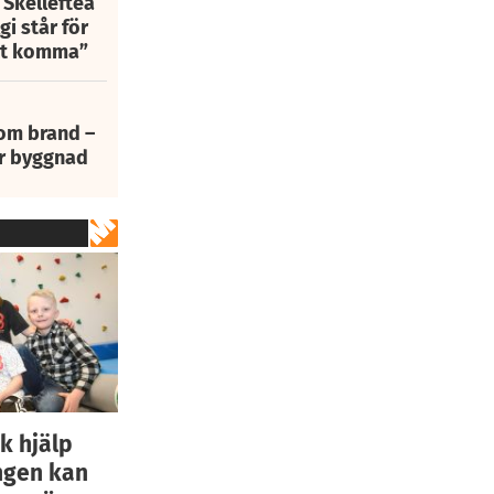
 Skellefteå
i står för
att komma”
 om brand –
ur byggnad
k hjälp
Ingen kan