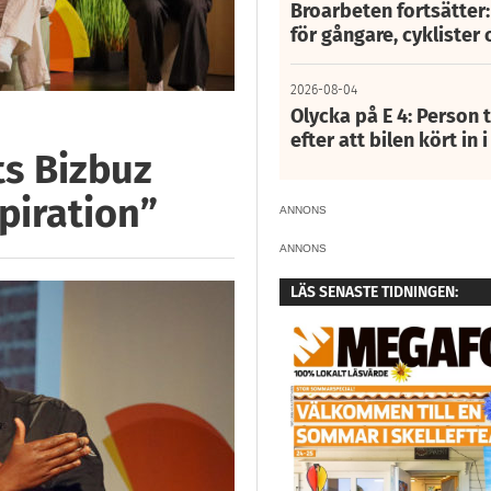
Broarbeten fortsätter
för gångare, cyklister 
2026-08-04
Olycka på E 4: Person t
efter att bilen kört in 
ts Bizbuz
piration”
ANNONS
ANNONS
LÄS SENASTE TIDNINGEN: