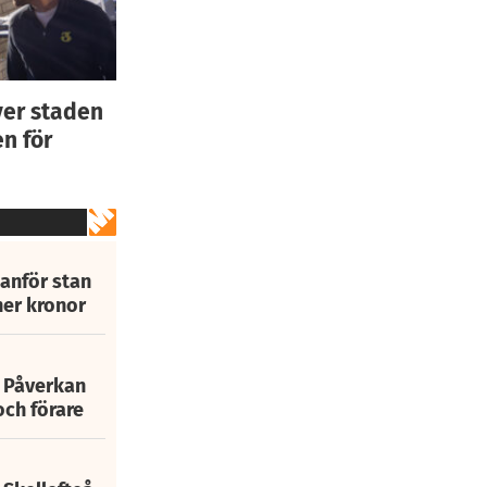
ver staden
n för
tanför stan
ner kronor
: Påverkan
och förare