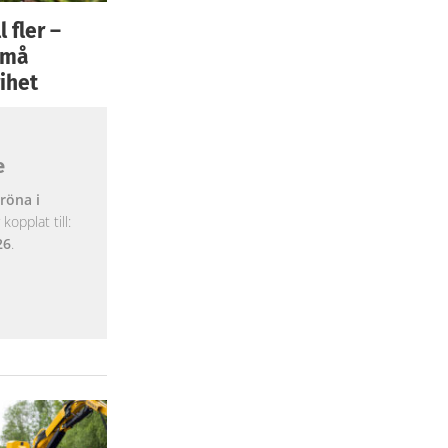
 fler –
 små
ihet
e
röna i
opplat till:
26
.