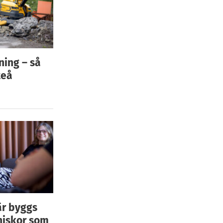
ning – så
teå
är byggs
niskor som