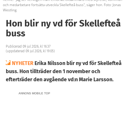
och medarbetare fortsätta utveckla Skellefteå buss", säger hon. Foto: Jonas
Westling
Hon blir ny vd för Skellefteå
buss
Publicerad 09 jul 2026, kl 16:37
(uppdaterad 09 jul 2026, kl 19:05)
NYHETER
Erika Nilsson blir ny vd för Skellefteå
buss. Hon tillträder den 1 november och
efterträder den avgående vd:n Marie Larsson.
ANNONS MOBILE TOP