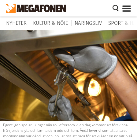
NYHETER
KULTUR & NÖJE
NÄRINGSLIV
SPORT & HÄ
Egentligen spelar ju inget nån roll eftersom vi en dag kommer att försvinna
från jordens yta och lämna dem öde och tom. Ändå lever vi som att antalet
morgondagar var oändligt och inbillar oss att bara för att vi äger en polygrip så