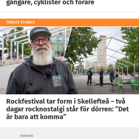
gångare, cyklister och förare
TRIBUTE TO ROCK
Rockfestival tar form i Skellefteå – två
dagar rocknostalgi står för dörren: ”Det
är bara att komma”
ANNONS