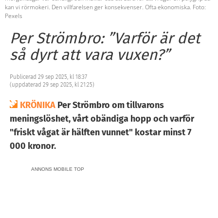
kan vi rörmokeri. Den villfarelsen ger konsekvenser. Ofta ekonomiska. Foto:
Pexels
Per Strömbro: ”Varför är det
så dyrt att vara vuxen?”
Publicerad 29 sep 2025, kl 18:37
(uppdaterad 29 sep 2025, kl 21:25)
KRÖNIKA
Per Strömbro om tillvarons
meningslöshet, vårt obändiga hopp och varför
"friskt vågat är hälften vunnet" kostar minst 7
000 kronor.
ANNONS MOBILE TOP