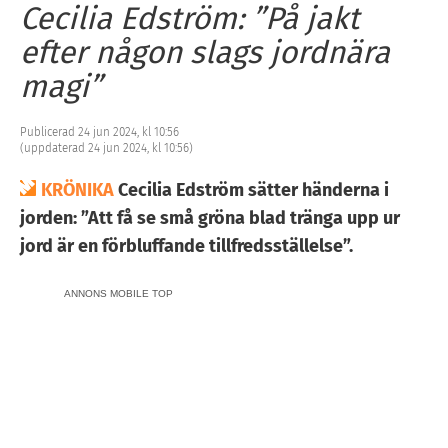
Cecilia Edström: ”På jakt
efter någon slags jordnära
magi”
Publicerad 24 jun 2024, kl 10:56
(uppdaterad 24 jun 2024, kl 10:56)
KRÖNIKA
Cecilia Edström sätter händerna i
jorden: ”Att få se små gröna blad tränga upp ur
jord är en förbluffande tillfredsställelse”.
ANNONS MOBILE TOP