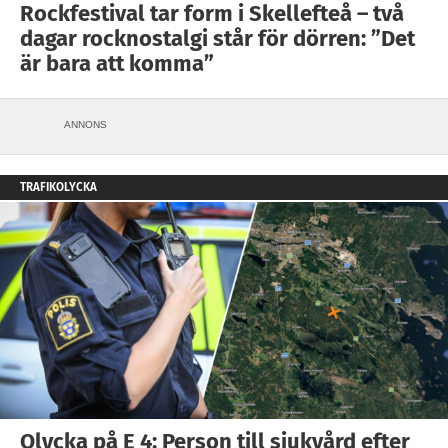
Rockfestival tar form i Skellefteå – två
dagar rocknostalgi står för dörren: ”Det
är bara att komma”
ANNONS
TRAFIKOLYCKA
Olycka på E 4: Person till sjukvård efter