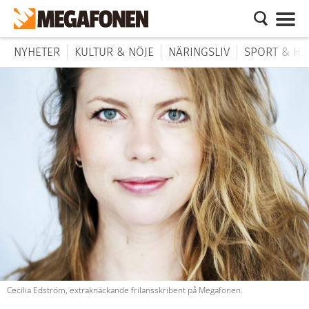
NYHETER
KULTUR & NÖJE
NÄRINGSLIV
SPORT & HÄ
Cecilia Edström, extraknäckande frilansskribent på Megafonen.